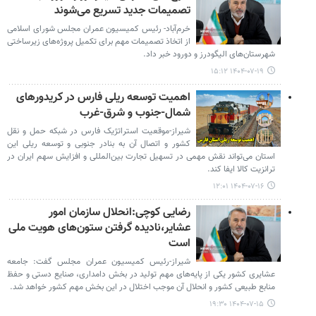
تصمیمات جدید تسریع می‌شوند
خرم‌آباد- رئیس کمیسیون عمران مجلس شورای اسلامی
از اتخاذ تصمیمات مهم برای تکمیل پروژه‌های زیرساختی
شهرستان‌های الیگودرز و دورود خبر داد.
۱۴۰۴-۰۷-۱۹ ۱۵:۱۲
اهمیت توسعه ریلی فارس در کریدورهای
شمال-جنوب و شرق-غرب
شیراز-موقعیت استراتژیک فارس در شبکه حمل و نقل
کشور و اتصال آن به بنادر جنوبی و توسعه ریلی این
استان می‌تواند نقش مهمی در تسهیل تجارت بین‌المللی و افزایش سهم ایران در
ترانزیت کالا ایفا کند.
۱۴۰۴-۰۷-۱۶ ۱۲:۰۱
رضایی کوچی:انحلال سازمان امور
عشایر،نادیده گرفتن ستون‌های هویت ملی
است
شیراز-رئیس کمیسیون عمران مجلس گفت: جامعه
عشایری کشور یکی از پایه‌های مهم تولید در بخش دامداری، صنایع دستی و حفظ
منابع طبیعی کشور و انحلال آن موجب اختلال در این بخش مهم کشور خواهد شد.
۱۴۰۴-۰۷-۱۵ ۱۹:۳۰