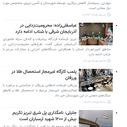
مهارتی، زمینه‌ساز کاهش بیکاری، توسعه شهرستان و تأمین نیروی متخصص مورد
نیاز معادن است.
۱۴۰۵-۰۵-۰۸ ۱۸:۳۳
عباسقلی‌زاده: محرومیت‌زدایی در
آذربایجان شرقی با شتاب ادامه دارد
تبریز- فرمانده قرارگاه پیشرفت و آبادانی سپاه عاشورای
آذربایجان شرقی گفت: طرح‌های محرومیت‌زدایی در
مناطق کم‌برخوردار استان با هم‌افزایی دستگاه‌های اجرایی و مشارکت مردم با
شتاب ادامه دارد.
۱۴۰۵-۰۴-۲۴ ۱۷:۰۵
پلمب کارگاه غیرمجاز استحصال طلا در
ورزقان
ورزقان- فرمانده انتظامی ورزقان از شناسایی و برخورد با
فعالیت‌های غیرمجاز مرتبط با استحصال طلا و قاچاق
سنگ‌های معدنی در این شهرستان خبر داد.
۱۴۰۵-۰۴-۱۰ ۱۴:۳۷
جلیلی: نامگذاری پل شرق تبریز تکریم
بیش از ۱۲۰۰ شهید ارسباران است
اهر- امام جمعه اهر با تقدیر از نامگذاری پل روگذر شرق