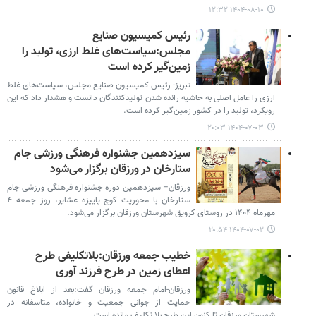
۱۴۰۴-۰۸-۱۰ ۱۲:۳۲
رئیس کمیسیون صنایع
مجلس:سیاست‌های غلط ارزی، تولید را
زمین‌گیر کرده است
تبریز- رئیس کمیسیون صنایع مجلس، سیاست‌های غلط
ارزی را عامل اصلی به حاشیه رانده شدن تولیدکنندگان دانست و هشدار داد که این
رویکرد، تولید را در کشور زمین‌گیر کرده است.
۱۴۰۴-۰۷-۰۳ ۲۰:۰۳
سیزدهمین جشنواره فرهنگی ورزشی جام
ستارخان در ورزقان برگزار می‌شود
ورزقان– سیزدهمین دوره جشنواره فرهنگی ورزشی جام
ستارخان با محوریت کوچ پاییزه عشایر، روز جمعه ۴
مهرماه ۱۴۰۴ در روستای کرویق شهرستان ورزقان برگزار می‌شود.
۱۴۰۴-۰۷-۰۲ ۲۰:۵۴
خطیب جمعه ورزقان:بلاتکلیفی طرح
اعطای زمین در طرح فرزند آوری
ورزقان-امام جمعه ورزقان گفت:بعد از ابلاغ قانون
حمایت از جوانی جمعیت و خانواده، متاسفانه در
شهرستان ورزقان تا کنون این طرح بلا تکلیف مانده است.