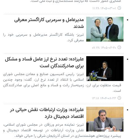
عشایری کشور دانست که نیازمند مستندسازی و ثبت ملی است.
۱۴۰۵-۰۳-۰۱ ۱۱:۲۸
مدیرعامل و سرمربی کاراگستر معرفی
شدند
تبریز- باشگاه کاراگستر مدیرعامل و سرمربی خود را
معرفی کرد.
۱۴۰۵-۰۲-۲۰ ۰۷:۲۸
علیزاده: تعدد نرخ ارز عامل فساد و مشکل
برای صادرکنندگان است
تبریز- رئیس کمیسیون صنایع و معادن مجلس شورای
اسلامی با انتقاد از تعدد نرخ ارز، گفت: وجود چندین
قیمت متفاوت برای ارز، زمینه‌ساز رانت و فساد و مانع اصلی برای صادرکنندگان
است.
۱۴۰۴-۰۸-۲۲ ۱۲:۱۸
علیزاده: وزارت ارتباطات نقش حیاتی در
اقتصاد دیجیتال دارد
تبریز- نماینده مردم ورزقان در مجلس شورای اسلامی،
نقش وزارت ارتباطات در توسعه اقتصاد دیجیتال و
پیشبرد پروژه‌های هوشمندسازی در استان آذربایجان شرقی را حیاتی خواند.