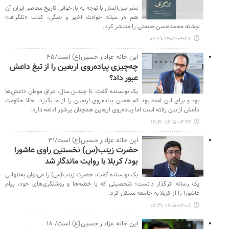
نشر بین‌الملل با توجه به بازخوانی تاریخ معاصر ایران آن
هم در میانه حوادث اخیر و جنگی، کتاب «تلگراف»
نوشته محمدحسن صنعتی را منتشر کرد.
۱۴۰۵-۰۴-۲۷ ۰۹:۳۰
این خانه عزادار حسین(ع) است/۴۵
چه‌چیزی پیاده‌روی اربعین را از تیغ داعش
عبور داد؟
یک نویسنده گفت: تا چندین سال، عراق موطن داعش‌ها
بود و برای این آمده بود که همین پیاده‌روی اربعین را از ما بگیرد. حالا حکومت
داعش از بین رفته است اما پیاده‌روی اربعین همچنان پرشور ادامه دارد.
۱۴۰۵-۰۴-۲۴ ۱۲:۳۰
این خانه عزادار حسین(ع) است/۳۱
حضرت زینب(س) نخستین راوی عاشورا
بود/ کربلا با روایت ماندگار شد
یک نویسنده گفت: حضرت زینب(س) را می‌توان به‌تنهایی
یک رسانه اثرگذار دانست؛ شخصیتی که با خطبه‌ها و روشنگری‌های خود، پیام
عاشورا را از کربلا به جامعه منتقل کرد.
۱۴۰۵-۰۴-۰۸ ۱۵:۳۰
این خانه عزادار حسین(ع) است/ ۱۸