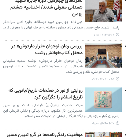
نامزدهای چهارمین دوره جایزه شهید
همدانی معرفی شدند/ اختتامیه هشتم
بهمن
دبیرخانه چهارمین دوره دوسالانه جایزه ادبی سرلشکر
پاسدار شهید حاج حسین همدانی نامزدهای راه‌یافته به مرحله نهایی را معرفی کرد.
۱۴۰۴-۱۱-۰۴ ۱۷:۱۰
بررسی رمان نوجوان «فرار ماردوش» در
محفل کتاب‌خوانش رشت
رمان نوجوان «فرار ماردوش» نوشته سمیه سلیمانی
شیجانی، در بیست‌وهفتمین نشست حلقه نوجوان
محفل کتاب‌خوانش، نقد و بررسی شد.
۱۴۰۴-۱۰-۱۵ ۰۹:۴۶
روایتی از نور در صفحات تاریخ/بانویی که
تاریخ اسلام را دگرگون کرد
میلاد حضرت زهرا(س) فرصتی است برای مرور
معتبرترین آثار مکتوب درباره زندگی و نقش تاریخی این
بانوی بزرگوار و بازخوانی جایگاه اثرگذار ایشان در تحولات صدر اسلام.
۱۴۰۴-۰۹-۲۰ ۰۹:۰۰
موفقیت زندگی‌نامه‌ها در گرو تبیین مسیر