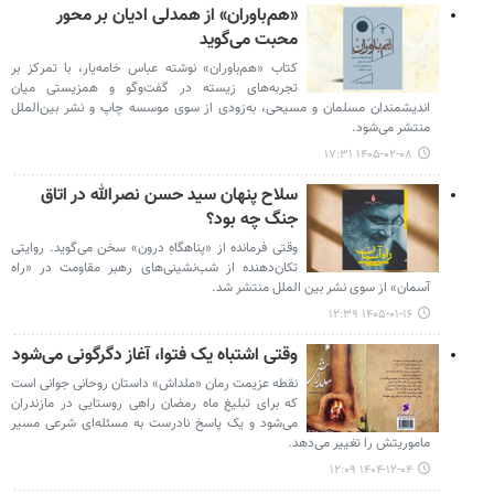
«هم‌باوران» از همدلی ادیان بر محور
محبت می‌گوید
کتاب «هم‌باوران» نوشته عباس خامه‌یار، با تمرکز بر
تجربه‌های زیسته در گفت‌وگو و همزیستی میان
اندیشمندان مسلمان و مسیحی، به‌زودی از سوی موسسه چاپ و نشر بین‌الملل
منتشر می‌شود.
۱۴۰۵-۰۲-۰۸ ۱۷:۳۱
سلاح پنهان سید حسن نصرالله در اتاق
جنگ چه بود؟
وقتی فرمانده از «پناهگاهِ درون» سخن می‌گوید. روایتی
تکان‌دهنده از شب‌نشینی‌های رهبر مقاومت در «راه
آسمان» از سوی نشر بین الملل منتشر شد.
۱۴۰۵-۰۱-۱۶ ۱۲:۳۹
وقتی اشتباه یک فتوا، آغاز دگرگونی می‌شود
نقطه عزیمت رمان «ملداش» داستان روحانی جوانی است
که برای تبلیغ ماه رمضان راهی روستایی در مازندران
می‌شود و یک پاسخ نادرست به مسئله‌ای شرعی مسیر
ماموریتش را تغییر می‌دهد.
۱۴۰۴-۱۲-۰۴ ۱۲:۰۹