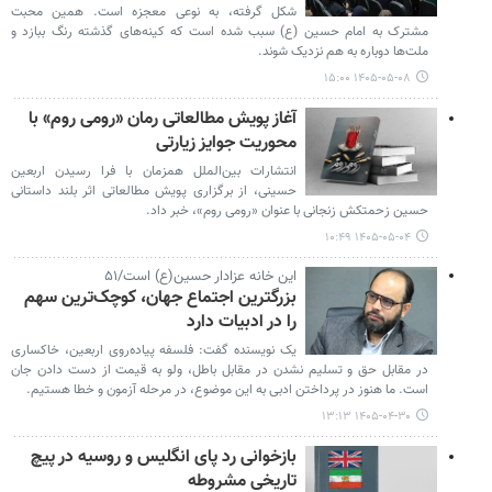
شکل گرفته، به نوعی معجزه است. همین محبت
مشترک به امام حسین (ع) سبب شده است که کینه‌های گذشته رنگ ببازد و
ملت‌ها دوباره به هم نزدیک شوند.
۱۴۰۵-۰۵-۰۸ ۱۵:۰۰
آغاز پویش مطالعاتی رمان «رومی روم» با
محوریت جوایز زیارتی
انتشارات بین‌الملل همزمان با فرا رسیدن اربعین
حسینی، از برگزاری پویش مطالعاتی اثر بلند داستانی
حسین زحمتکش زنجانی با عنوان «رومی روم»، خبر داد.
۱۴۰۵-۰۵-۰۴ ۱۰:۴۹
این خانه عزادار حسین(ع) است/۵۱
بزرگترین اجتماع جهان، کوچک‌ترین سهم
را در ادبیات دارد
یک نویسنده گفت: فلسفه پیاده‌روی اربعین، خاکساری
در مقابل حق و تسلیم نشدن در مقابل باطل، ولو به قیمت از دست دادن جان
است. ما هنوز در پرداختن ادبی به این موضوع، در مرحله آزمون و خطا هستیم.
۱۴۰۵-۰۴-۳۰ ۱۳:۱۳
بازخوانی رد پای انگلیس و روسیه در پیچ
تاریخی مشروطه