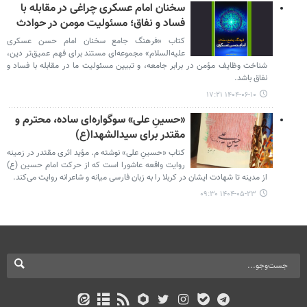
سخنان امام عسکری چراغی در مقابله با
فساد و نفاق؛ مسئولیت مومن در حوادث
کتاب «فرهنگ جامع سخنان امام حسن عسکری
علیه‌السلام» مجموعه‌ای مستند برای فهم عمیق‌تر دین،
شناخت وظایف مؤمن در برابر جامعه، و تبیین مسئولیت ما در مقابله با فساد و
نفاق باشد.
۱۴۰۴-۰۶-۱۰ ۱۷:۲۱
«حسینِ علی» سوگواره‌ای ساده، محترم و
مقتدر برای سیدالشهدا(ع)
کتاب «حسینِ علی» نوشته م. مؤید اثری مقتدر در زمینه
روایت واقعه عاشورا است که از حرکت امام حسین (ع)
از مدینه تا شهادت ایشان در کربلا را به زبان فارسی میانه و شاعرانه روایت می‌کند.
۱۴۰۴-۰۵-۲۳ ۰۹:۳۰