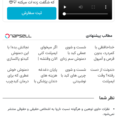
که شگفت زده ات میکنه 💡😍
ثبت سفارش
مطالب پیشنهادی
خداحافظی با
شست و شوی
اگر میخوای
نجاتش بده! با
کمردرد، بدون
عمقی کبد با
ایمپلنت کنی
این دمنوش
قرص و آمپول
دمنوش سم زدای
الان وقتشه |
کبدتو پاکسازی
گیاهی
فقط با ۲۵
کن+ضمانت
دندونت از دست
شست و شوی
پایان دغدغه
دمنوش خوش
میلیون تومان!!!
مرجوعی
رفته؟ وقت
چربی های کبد با
هزینه های
عطری که برای
ایمپلنت
نوشیدنی
دندان پزشکی با
درمان کبدچرب
دیجیتاله
گیاهی(55%تخفیف)
پک سفید کننده
معجزه میکنه
خانگی
نظر شما
نظرات حاوی توهین و هرگونه نسبت ناروا به اشخاص حقیقی و حقوقی منتشر
نمی‌شود.