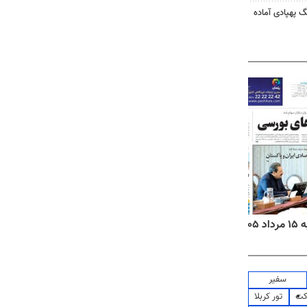
گ پهپادی آماده
۱۴
روزنامه‌های صبح پنج‌شنبه ۱۵ مرداد ۱۴۰۵
روزنام
سفیر
کت
تور کربلا