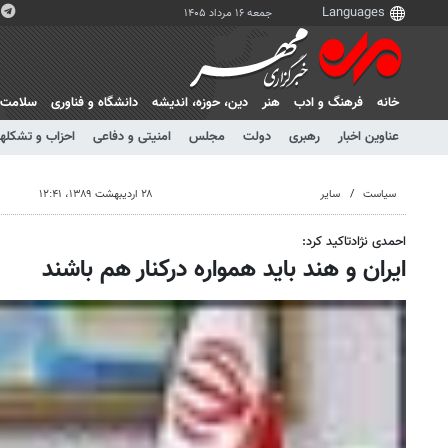
جمعه ۱۶ مرداد ۱۴۰۵
خانه
فرهنگ و ادب
هنر
دين، حوزه، انديشه
دانشگاه و فناوری
سلامت
عناوین اخبار
رهبری
دولت
مجلس
امنیتی و دفاعی
احزاب و تشکلها
سیاست
سایر
۲۸ اردیبهشت ۱۳۸۹، ۱۲:۴۱
احمدی نژادتاکید کرد:
ایران و هند باید همواره درکنار هم باشند