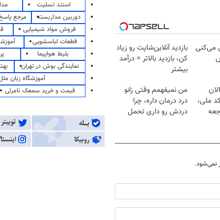
استند تسلیت
مدا
دوربین مداربسته
مرجع پاسخ 
فروش مواد شیمیایی
قی
قطعات لباسشویی
آموزشگ
ل می‌کنی
بازدید آنلاین‌شاپت رو زیاد
بلیط هواپیما
پر
ش
کن، بازدید بالاتر = درآمد
نمایندگی بوش در تهران
بهت
بیشتر
آموزشگاه زبان ملل
لان
من نمیفهمم وقتی زانو
قیمت و خرید سمعک نامرئی
کد ملی،
درد درمان داره، چرا
جعه
دردش رو داری تحمل
میکنی؟❗
نمی‌شود.