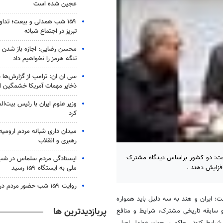
عجین شده است
۱۵۹ شب همدلی و بیعت؛ تدا
تبریز در اجتماع شبانه
محسن رضایی: اجازه باز شدن 
تنگه هرمز را نخواهیم داد
سی ان ان: ترامپ از گزارش‌ها 
ذخایر مهمات آمریکا خشمگین 
وزیر علوم ایران با رئیس بیت‌ال
کرد
میدان داری شبانه مردم ارومیه 
رهبری و انقلاب
، گفت: دو کشور براساس دیدگاه مشترک
ایستادگی مردم سلماس در شب 
فزایش دهند .
ملی به ایستگاه ۱۵۹ رسید
روایت ۱۵۹ شب حضور مردم در کرج
ت: ایران و هند به سه دلیل باید همواره
پربازدیدترین ها
و سابقه تاریخی مشترک، شرایط و منافع