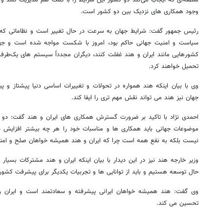
منطقه‌ای که ایجاب می‌کند دو کشور این شرایط را با کمک هم مدیریت کنند و
وجود همکاری های نزدیک بین دو کشور است.
رئیس جمهور گفت: شرایط جهان به سرعت در حال تغییر است و نظاماتی ک
سیاست و امنیت جهانی حاکم بود، امروز با شکست مواجه شده است و جها
کشورهایی مانند ایران و هند غفلت کنند، دیگران مجدداً سیستم های یک‌طرفه 
تحمیل خواهند کرد.
وی با بیان اینکه هند همواره در تحولات و تغییرات اساسی دنیا پیشتاز و 
جهان نیز هند می تواند نقش مهم تری را ایفا کند.
احمدی نژاد با تاکید بر ضرورت گسترش همکاری های ایران و هند گفت: دو
موضوعات جهانی باید همکاری ها و مناسبات خود را هر چه بیشتر افزایش د
نیست بلکه به نفع همه است چرا که ایران و هند همیشه خواهان صلح و امن
وزیر خارجه هند نیز در این دیدار با بیان اینکه ایران و هند مشترکات بسیار 
حال توسعه هستیم و باید از توانایی ها و تجربیات یکدیگر برای پیشرفت کشور
وی گفت: هند همیشه خواهان ایرانی پیشرفته و سعادتمند است و ایران را 
تحسین می کند.