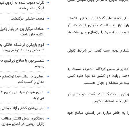
 شرایط کنونی حاکم بر جهان عوامل اصلی
نفرات دعوت شده به اردوی تی
فرنگی اعلام شدند
ه طی دهه های گذشته در بخش اقتصاد،
محمد حقیقی درگذشت
ن نیازمند نظامات جدیدی است که اگر
تصادف مرگبار پژو در بلوار وکیل‌
و ظالمانه خود را بازسازی و بر ملت ها
راننده جان باخت
کوچ بازیگران از شبکه خانگی ب
شصت‌چی به مذاکره می‌رود؟
پیشگام بوده است گفت: در شرایط کنونی
شمسی‌پور: با سلاح زیرگیری به
رسیدم
 کشور براساس دیدگاه مشترک نسبت به
هند روابط دو کشور نه تنها علیه کسی
رضایی: به لطف خدا توانستم خ
مدال را کسب کنم
یت در منطقه و جهان هستند.
دم
زیادی با یکدیگر دارند گفت: دو کشور در
می یابد
های خود استفاده کنیم .
ملی پوشان کشتی آزاد جوانان 
به خاطر مبارزه در راستای منافع خود
دستگیری عامل انتشار مطالب تو
زائران اربعین در فضای مجازی