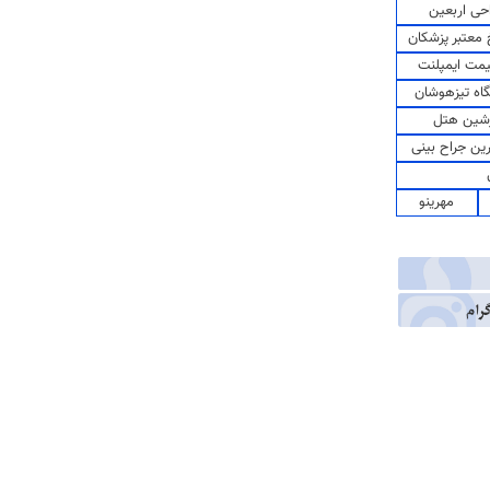
حی اربعین
معتبر پزشکان
مت ایمپلنت
اه تیزهوشان
شین هتل
رین جراح بینی
مهرینو