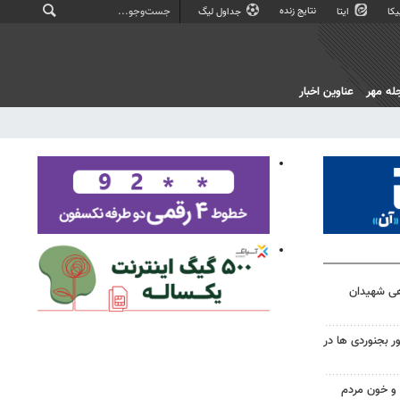
نتایج زنده
کا
ایتا
جداول لیگ
له مهر
عناوین اخبار
هی شهیدان
 بجنوردی ها در
و خون مردم