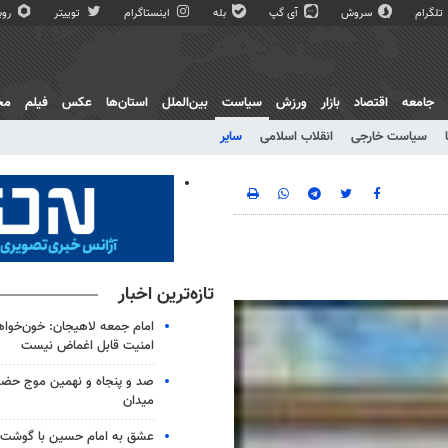
تلگرام
سروش
آی گپ
بله
اینستاگرام
توییتر
روبی
جامعه
اقتصاد
بازار
ورزش
سیاست
بین‌الملل
استان‌ها
عکس
فیلم
مج
سیاست خارجی
انقلاب اسلامی
سایر
تازه‌ترین اخبار
امام جمعه لاهیجان: خون‌خوا
امنیت قابل اغماض نیست
صد و پنجاه و نهمین موج حضور
میدان
عشق به امام حسین با گوشت 