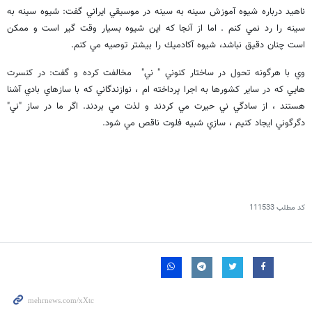
ناهيد درباره شيوه آموزش سينه به سينه در موسيقي ايراني گفت: شيوه سينه به
سينه را رد نمي كنم . اما از آنجا كه اين شيوه بسيار وقت گير است و ممكن
است چنان دقيق نباشد، شيوه آكادميك را بيشتر توصيه مي كنم.
وي با هرگونه تحول در ساختار كنوني " ني" مخالفت كرده و گفت: در كنسرت
هايي كه در ساير كشورها به اجرا پرداخته ام ، نوازندگاني كه با سازهاي بادي آشنا
هستند ، از سادگي ني حيرت مي كردند و لذت مي بردند. اگر ما در ساز "ني"
دگرگوني ايجاد كنيم ، سازي شبيه فلوت ناقص مي شود.
کد مطلب
111533