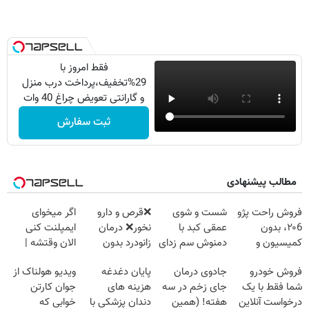
فقط امروز با
29%تخفیف،پرداخت درب منزل
و گارانتی تعویض چراغ 40 وات
بخر
ثبت سفارش
مطالب پیشنهادی
فروش راحت پژو
شست و شوی
❌قرص‌ و دارو
اگر میخوای
۲۰6، بدون
عمقی کبد با
نخور❌ درمان
ایمپلنت کنی
کمیسیون و
دمنوش سم زدای
زانودرد بدون
الان وقتشه |
دردسر
گیاهی
قرص
فقط با ۲۵
فروش خودرو
جادوی درمان
پایان دغدغه
ویدیو هولناک از
میلیون تومان!!!
شما فقط با یک
جای زخم در سه
هزینه های
جوان کارتن
درخواست آنلاین
هفته! (همین
دندان پزشکی با
خوابی که