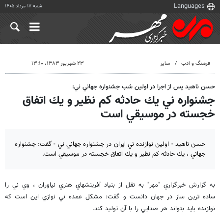
شنبه ۱۷ مرداد ۱۴۰۵
فرهنگ و ادب
سایر
۲۳ شهریور ۱۳۸۳، ۱۳:۱۰
حسن ناهيد پس از اجرا در اولين شب جشنواره جهاني ني:
جشنواره ني يك حادثه كم نظير و يك اتفاق
خجسته در موسيقي است
حسن ناهيد - اولين نوازنده ني ايران در جشنواره جهاني ني - گفت: جشنواره
جهاني ، يك حادثه كم نظير و يك اتفاق خجسته در موسيقي است.
به گزارش خبرگزاري "مهر" به نقل از بنياد آفرينشهاي هنري نياوران ، وي ني را
ساده ترين ساز در جهان دانست و گفت: مشكل عمده ني نوازي اين است كه
نوازنده بايد بتواند هر صدايي را با آن توليد كند.