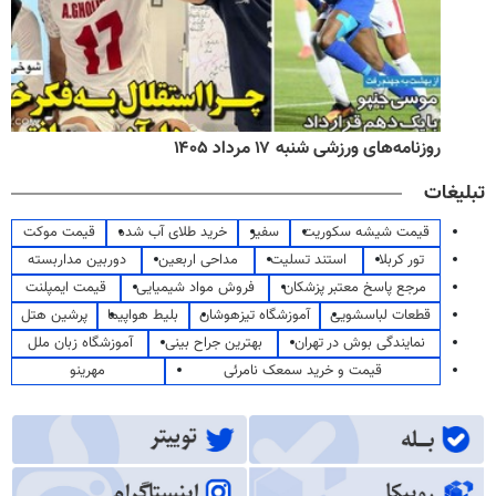
روزنامه‌های ورزشی شنبه ۱۷ مرداد ۱۴۰۵
تبلیغات
قیمت شیشه سکوریت
سفیر
خرید طلای آب شده
قیمت موکت
تور کربلا
استند تسلیت
مداحی اربعین
دوربین مداربسته
مرجع پاسخ معتبر پزشکان
فروش مواد شیمیایی
قیمت ایمپلنت
قطعات لباسشویی
آموزشگاه تیزهوشان
بلیط هواپیما
پرشین هتل
نمایندگی بوش در تهران
بهترین جراح بینی
آموزشگاه زبان ملل
قیمت و خرید سمعک نامرئی
مهرینو