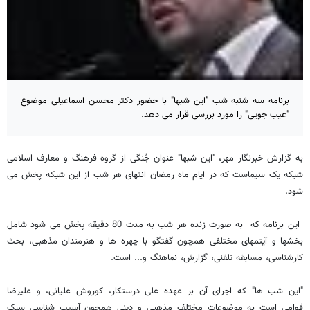
برنامه سه شنبه شب "این شبها" با حضور دکتر محسن اسماعیلی موضوع
"عیب جویی" را مورد بررسی قرار می دهد.
به گزارش خبرنگار مهر، "این شبها" عنوان جُنگی از گروه فرهنگ و معارف اسلامی
شبکه یک سیماست که در ایام ماه رمضان انتهای هر شب از این شبکه پخش می
شود.
این برنامه که به صورت زنده هر شب به مدت 80 دقیقه پخش می شود شامل
بخشها و آیتمهای مختلفی همچون گفتگو با چهره ها و هنرمندان مذهبی، بحث
کارشناسی، مسابقه تلفنی، گزارش، نماهنگ و... است.
"این شب ها" که اجرای آن بر عهده علی درستکار، کوروش علیانی، و علیرضا
قوامی است به موضوعات مختلف مذهبی و دینی همچون آسیب شناسی سبک