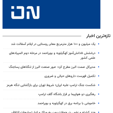
تازه‌ترین اخبار
یک میلیون و ۱۰۰ هزار مترمربع معابر روستایی در ایلام آسفالت شد
درخشش ۵دانش‌آموز کهگیلویه و بویراحمد در مرحله دوم المپیادهای
علمی کشور
مدیرکل صمت البرز مطرح کرد: عبور صنعت البرز از تنگناهای پساجنگ
تکمیل فهرست داروهای حیاتی و ضروری
شکست جنگ ترامپ علیه ایران؛ شروط تهران برای بازگشایی تنگه هرمز
رهگیری دو هواپیما بر فراز باشگاه گلف ترامپ
خاموشی با برنامه برق در کهگیلویه و بویراحمد
چند کشته و زخمی در حملات یمن به مراکز و انبار تسلیحات ائتلاف