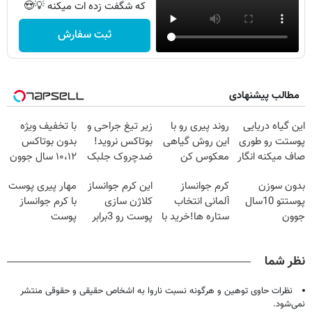
که شگفت زده ات میکنه 💡😍
ثبت سفارش
مطالب پیشنهادی
این گیاه دریایی
روند پیری رو با
زیر تیغ جراحی و
با تخفیف ویژه
پوستت رو طوری
این روش گیاهی
بوتاکس نروید!
بدون بوتاکس
صاف میکنه انگار
معکوس کن
ضدچروک جلبک
۱۰،۱۲ سال جوون
20سال جوون
با40%تخفیف
شو
بدون سوزن
کرم جوانساز
این کرم جوانساز
مهار پیری پوست
شدی🔥
پوستتو 10سال
آلمانی انتخاب
کلاژن سازی
با کرم جوانساز
جوون
ستاره ها!خرید با
پوست رو 3برابر
پوست
کن50%تخفیف
تخفیف
میکنه50%تخفیف
آلمانی(تخفیف
پاییزی
🔥
ویژه تا امشب)
نظر شما
نظرات حاوی توهین و هرگونه نسبت ناروا به اشخاص حقیقی و حقوقی منتشر
نمی‌شود.