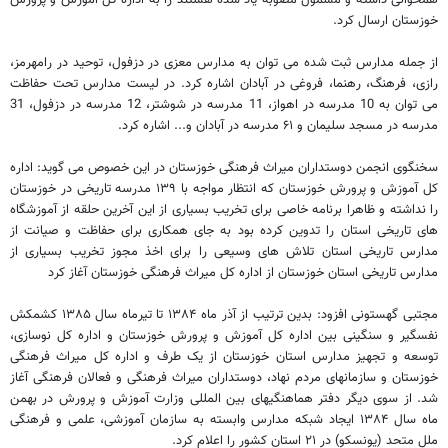
خوزستان ارسال کرد.
از جمله مدارس ثبت شده می توان به مدارس معزی در دزفول، توحید در رامهرمز،
رازی، فرهنگ، رهنما، فروغی در آبادان اشاره کرد. در لیست مدارس تحت حفاظت
می توان به 10 مدرسه در اهواز، 11 مدرسه در شوشتر، 12 مدرسه در دزفول، 31
مدرسه در مسجد سلیمان و ۶۱ مدرسه در آبادان و... اشاره کرد.
سخنگوی انجمن دوستداران میراث فرهنگی خوزستان در این خصوص می گوید: اداره
کل آموزش و پرورش خوزستان که انتظار مواجه با ۱۳۹ مدرسه تاریخی در خوزستان
را نداشته و ظاهرا برنامه خاصی برای تخریب بسیاری از این آخرین حلقه از آموزشگاه
های تاریخی استان را تدوین کرده بود به جای همکاری برای حفاظت و صیانت از
مدارس تاریخی استان تلاش های وسیعی را برای اخذ مجوز تخریب بسیاری از
مدارس تاریخی استان خوزستان از اداره کل میراث فرهنگی خوزستان آغاز کرد
مجتبی گهستونی افزود: بدین ترتیب از آذر ماه ۱۳۸۴ تا تیرماه سال ۱۳۸۵ کشمکش
نفسگیر و سنگینی بین اداره کل آموزش و پرورش خوزستان و اداره کل نوسازی،
توسعه و تجهیز مدارس استان خوزستان از یک طرف و اداره کل میراث فرهنگی
خوزستان و سازمانهای مردم نهاد، دوستداران میراث فرهنگی و فعالان فرهنگی آغاز
شد. از سوی دیگر دفتر هماهنگیهای بین المللی وزارت آموزش و پرورش در بهمن
ماه سال ۱۳۸۴ ایجاد شبکه مدارس وابسته به سازمان آموزشی، علمی و فرهنگی
ملل متحد (یونسکو) در ۲۱ استان کشور را اعلام کرد.