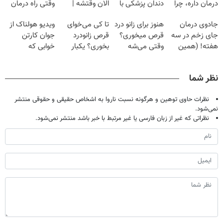
درمان داره، چرا
دندان پزشکی با
الان وقتشه |
وقتی راه درمان
دردش رو داری
پک سفید کننده
فقط با ۲۵
جلو پاته!
جادوی درمان
هنوز برای زانو درد
تا کی می‌خوای
ویدیو هولناک از
تحمل میکنی؟❗
خانگی
میلیون تومان!!!
جای زخم در سه
قرص میخوری؟
قرص زانودرد
جوان کارتن
هفته! (همین
وقتی می‌شه
بخوری؟ یکبار
خوابی که
حالا رایگان
بدون عمل
اصولی درمانش
میلیاردر شد.
صحبت کنید)
درمانش کرد؟؟؟؟
کن
آموزش رایگان
نظر شما
نظرات حاوی توهین و هرگونه نسبت ناروا به اشخاص حقیقی و حقوقی منتشر
نمی‌شود.
نظراتی که غیر از زبان فارسی یا غیر مرتبط با خبر باشد منتشر نمی‌شود.