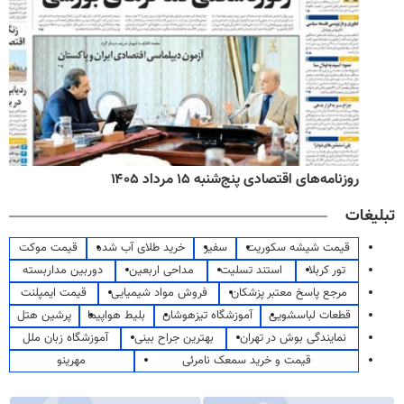
روزنامه‌های اقتصادی پنج‌شنبه ۱۵ مرداد ۱۴۰۵
تبلیغات
قیمت شیشه سکوریت
سفیر
خرید طلای آب شده
قیمت موکت
تور کربلا
استند تسلیت
مداحی اربعین
دوربین مداربسته
مرجع پاسخ معتبر پزشکان
فروش مواد شیمیایی
قیمت ایمپلنت
قطعات لباسشویی
آموزشگاه تیزهوشان
بلیط هواپیما
پرشین هتل
نمایندگی بوش در تهران
بهترین جراح بینی
آموزشگاه زبان ملل
قیمت و خرید سمعک نامرئی
مهرینو