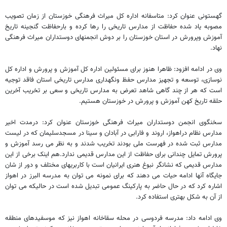
گهستونی عنوان کرد: متاسفانه اداره کل میراث فرهنگی خوزستان از زمان تصویب
مصوبه یاد شده حفاظت از مدارس تاریخی را رها کرده و بارحفاظت گنجینه تاریخ
آموزش وپرورش در استان خوزستان را بر دوش انجمنهای دوستداران میراث فرهنگی
نهاد.
وی در ادامه افزود: ظاهرا هنوز برای مسئولین اداره کل آموزش و پرورش و اداره کل
نوسازی، توسعه و تجهیز مدارس حفظ ونگهداری مدارس تاریخی استان فاقد توجیه
است که هر از چند گاهی شاهد تعرض به مدارس تاریخی و سعی بر تخریب آخرین
حلقه تاریخ کهن آموزش و پرورش در خوزستان هستیم.
سخنگوی انجمن دوستداران میراث فرهنگی خوزستان عنوان کرد: درمدت اخیر
مدارس نظام دراهواز، اروند و فارابی در آبادان و سینا در مسجدسلیمان که در لیست
مدارس ثبت شده در فهرست ملی بودند تخریب شدند و به نظر می رسد آموزش و
پرورش تمایل چندانی برای حفاظت از این مدارس قدیمی ندارد.هم اینک برخی از این
مدارس قدیمی که نشانگر نبوغ هنری ایرانیان است با کاربریهای مختلف و دور از شان
جایگاه آنها ادامه حیات می دهند که برای نمونه می توان به مدرسه البرز در اهواز
اشاره کرد که در حال حاضر به پارکینگ عمومی تبدیل شده است در حالیکه می توان
از آن به شکل بهتری استفاده کرد.
وی ادامه داد: مدرسه فردوسی در محله سقاخانه اهواز نیز که موسفیدهای منطقه