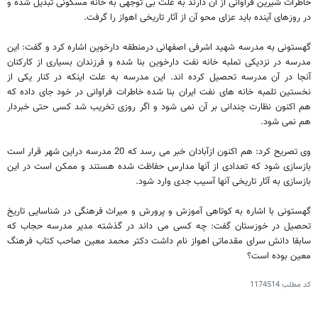
خاطرات شیرین فراوانی از آن دارند به علت بی توجهی به خانه مسکونی تبدیل شده و
در روزهای آینده باید عزای محو آن از آثار تاریخی اهواز را گرفت.
گهستونی به مدرسه شهید اشرفی اصفهانی درمنطقه دارخوین اشاره کرد و گفت: این
مدرسه در نزدیکی تملبه خانه نفت دارخوین بنا شده و فرزندان بسیاری از کارکنان
آنجا در آن مدرسه تحصیل کرده اند. این مدرسه به علت اینکه در کنار یکی از
نخستین تلمبه خانه های نفت ایران بنا شده خاطرات فراوانی در خود جای داده که
هم اکنون نظارت چندانی بر آن نمی شود و اگر روزی تخریب شد کسی حتی خبردار
هم نمی شود.
وی تصریح کرد: هم اکنون ازآبادان خبر می رسد که 20 مدرسه دراین شهر قرار است
بازسازی شود که تعدادی از آنها مدارس حفاظت شده هستند و ممکن است در این
بازسازی به آثار تاریخی آنها آسیب جدی وارد شود.
گهستونی با اشاره به کوتاهی آموزش و پرورش و میراث فرهنگی در شناسایی تاریخ
تحصیل در خوزستان گفت: چه کسی می داند در گذشته مدیر مدرسه حجاب که
سابقا دانش سرای مقدماتی اهواز نام داشت دکتر محمد معین صاحب کتاب فرهنگ
معین بوده است؟
کد مطلب
1174514