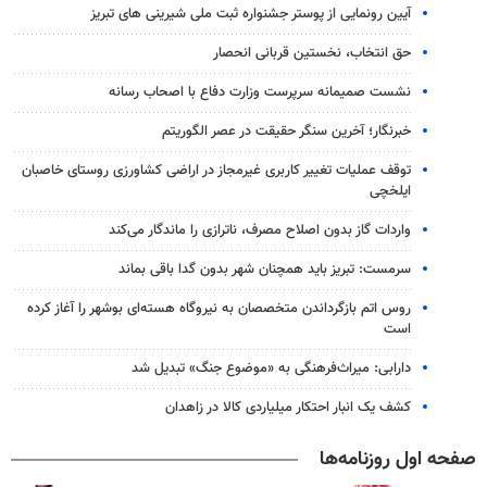
آیین رونمایی از پوستر جشنواره ثبت ملی شیرینی های تبریز
حق انتخاب، نخستین قربانی انحصار
نشست صمیمانه سرپرست وزارت دفاع با اصحاب رسانه
خبرنگار؛ آخرین سنگر حقیقت در عصر الگوریتم
توقف عملیات تغییر کاربری غیرمجاز در اراضی کشاورزی روستای خاصبان
ایلخچی
واردات گاز بدون اصلاح مصرف، ناترازی را ماندگار می‌کند
سرمست: تبریز باید همچنان شهر بدون گدا باقی بماند
روس اتم بازگرداندن متخصصان به نیروگاه هسته‌ای بوشهر را آغاز کرده
است
دارابی: میراث‌فرهنگی به «موضوع جنگ» تبدیل شد
کشف یک انبار احتکار میلیاردی کالا در زاهدان
صفحه اول روزنامه‌ها