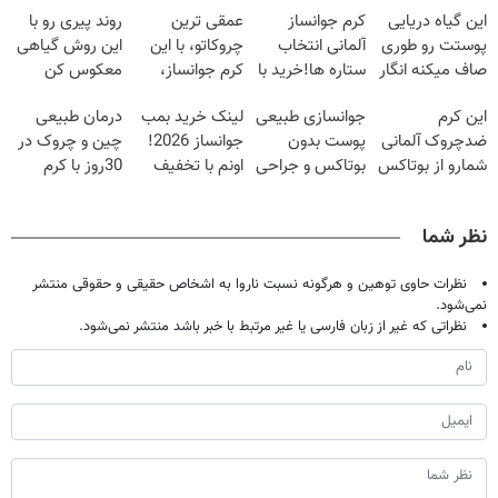
این گیاه دریایی
کرم جوانساز
عمقی ترین
روند پیری رو با
پوستت رو طوری
آلمانی انتخاب
چروکاتو، با این
این روش گیاهی
صاف میکنه انگار
ستاره ها!خرید با
کرم جوانساز،
معکوس کن
20سال جوون
تخفیف
صاف کن(50%
این کرم
جوانسازی طبیعی
لینک خرید بمب
درمان طبیعی
شدی🔥
تخفیف سفارش
ضدچروک آلمانی
پوست بدون
جوانساز 2026!
چین و چروک در
فوری)
شمارو از بوتاکس
بوتاکس و جراحی
اونم با تخفیف
30روز با کرم
بی نیاز میکنه.
😳! خرید با
ویژه
جوانساز
(تخفیف تا
تخفیف ویژه
آلمانی(45%تخفیف)
نظر شما
امشب)
نظرات حاوی توهین و هرگونه نسبت ناروا به اشخاص حقیقی و حقوقی منتشر
نمی‌شود.
نظراتی که غیر از زبان فارسی یا غیر مرتبط با خبر باشد منتشر نمی‌شود.