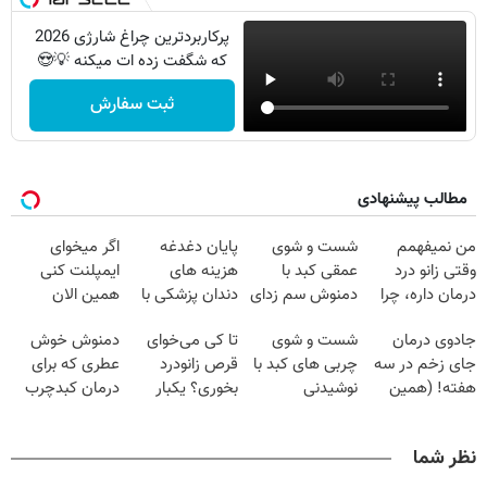
پرکاربردترین چراغ شارژی 2026
که شگفت زده ات میکنه 💡😍
ثبت سفارش
مطالب پیشنهادی
من نمیفهمم
شست و شوی
پایان دغدغه
اگر میخوای
وقتی زانو درد
عمقی کبد با
هزینه های
ایمپلنت کنی
درمان داره، چرا
دمنوش سم زدای
دندان پزشکی با
همین الان
دردش رو داری
گیاهی
پک سفید کننده
وقتشه | فقط با
جادوی درمان
شست و شوی
تا کی می‌خوای
دمنوش خوش
تحمل میکنی؟❗
خانگی
۲۵ میلیون
جای زخم در سه
چربی های کبد با
قرص زانودرد
عطری که برای
تومان!!!
هفته! (همین
نوشیدنی
بخوری؟ یکبار
درمان کبدچرب
حالا رایگان
گیاهی(55%تخفیف)
اصولی درمانش
معجزه میکنه
صحبت کنید)
کن
نظر شما