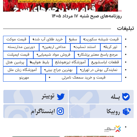
روزنامه‌های صبح شنبه ۱۷ مرداد ۱۴۰۵
تبلیغات
قیمت شیشه سکوریت
سفیر
خرید طلای آب شده
قیمت موکت
تور کربلا
استند تسلیت
مداحی اربعین
دوربین مداربسته
مرجع پاسخ معتبر پزشکان
فروش مواد شیمیایی
قیمت ایمپلنت
قطعات لباسشویی
آموزشگاه تیزهوشان
بلیط هواپیما
پرشین هتل
نمایندگی بوش در تهران
بهترین جراح بینی
آموزشگاه زبان ملل
قیمت و خرید سمعک نامرئی
مهرینو