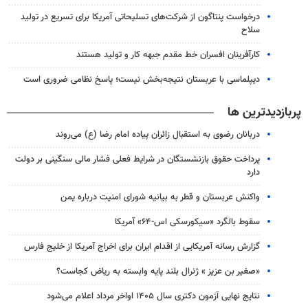
درخواست پنتاگون از شرکت‌های تسلیحاتی آمریکا برای تسریع در تولید
سلاح
کارآفرینان افسران خط مقدم جبهه کار و تولید هستند
دیپلماسی با عربستان نتیجه‌بخش نیست؛ پاسخ نظامی ضروری است
پربازدیدترین ها
دربانان رضوی به استقبال زائران پیاده امام رضا (ع) می‌روند
پرداخت حقوق بازنشستگان در شرایط فعلی فشار مالی سنگینی بر دولت
دارد
واکنش عربستان و قطر به بیانیه شورای امنیت درباره یمن
سقوط بالگرد «سیکورسکی اس-۶۴» آمریکا
گزارش رسانه آمریکایی از اقدام ایران برای اخراج آمریکا از خلیج فارس
«صغیر بن عزیز » ژنرال بلند پایه وابسته به ریاض کجاست؟
نتایج نهایی آزمون دکتری سال ۱۴۰۵ اواخر مرداد اعلام می‌شود