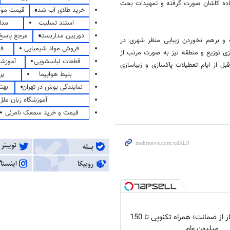
اده کاشان صورت گرفته و تمهیدات بحث
خرید طلای آب شده
قیمت مو
استند تسلیت
مدا
دوربین مداربسته
مرجع پاسخ 
و برهم نخوردن زیبایی منظر شهری در
فروش مواد شیمیایی
قی
ی توزیع و منطقه نیز به صورت مرتب از
قطعات لباسشویی
آموزشگ
ل از ایام تعطیلات پاکسازی و زیباسازی
بلیط هواپیما
پر
نمایندگی بوش در تهران
بهت
آموزشگاه زبان ملل
قیمت و خرید سمعک نامرئی
وام آسان، بی‌نیاز از ضمانت؛ همراه تکنوپی تا 150
میلیون وام