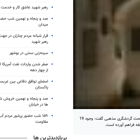
رهبر شهید عاشق کار و خدمت ب
صد و پنجاه و نهمین شب حضور 
میدان
قرار شبانه مردم چناران در جه
رهبر شهید
سینه‌زنی سنتی در بوشهر
صفر شدن واردات نفت آمریکا ا
از چهار دهه
امضای توافق دفاعی بین عربستا
پاکستان
صد و پنجاه و نهمین خروش شب
ها در خیابان
۱۵۹ شب حضور پرشور مردم آب
قم - خبرگزاری مهر: بخشدار کهک قم با اشاره به ظرفیت بالای استان قم در بحث گردشگری مذهبی گفت: وجود 19
مقاومت
قه فراهم آورده است.
پربازدیدترین ها