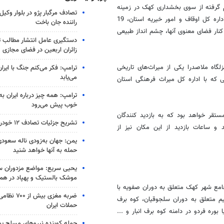
ام گرفته از سوی بخشداری کهک در زمینه
تصادف مرگبار پژو در بلوار وکیل‌
استقبال از بهار بیان داشت: در این راستا با هماهنگی‌های صورت گرفته با اداره کل اوقاف و امور خیریه استان، 19
راننده جان باخت
نار فضای معنوی آنها، چشم انداز طبیعی
دستگیری عامل انتشار مطالب تو
زائران اربعین در فضای مجازی
ه ملاصدرا یکی از میراث‌های تاریخی
ترامپ: فکر می‌کنم جنگ با ایران
می‌یابد
ی که با اداره کل میراث فرهنگی استان
ترامپ: همه چیز درباره ایران به
خوب پیش می‌رود
قر خواهد بود که به بازدید کنندگان
تشریح جزئیات تصادف ۱۲ خودرو با ۱۹ مصدوم
 و ساعات بازدید از این مکان نیز از
یمن: جهان به‌زودی ناله سعودی‌
حمله به آنها خواهد شنید
یحیی سریع: مواضع مزدوران سع
موشک بالستیک و پهپاد در ه
امع شهر کهک متعلق به دوران صفویه با
ضربه مغزی بیش
میل میم متعلق به دوران سلجوقیان، کوه برف
حملات ایران
بوره فردو در دامنه کوه برف انبار و ...
حمله کوبنده نیروهای مسلح ی