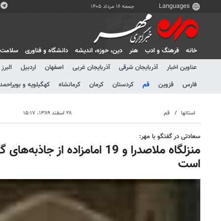
جمعه ۱۶ مرداد ۱۴۰۵
خانه
فرهنگ و ادب
هنر
دين، حوزه، انديشه
دانشگاه و فناوری
سلامت
عناوین اخبار
آذربایجان شرقی
آذربایجان غربی
اصفهان
اردبیل
البرز
فارس
قزوین
قم
کردستان
کرمان
کرمانشاه
کهگیلویه و بویراحمد
استانها
قم
۲۸ اسفند ۱۳۸۹، ۱۵:۱۷
سعادتی در گفتگو با مهر:
منزلگاه ملاصدرا و 19 امامزاده از 
است