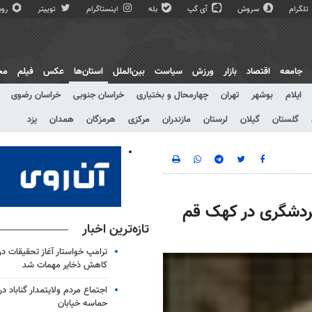
تلگرام
سروش
آی گپ
بله
اینستاگرام
توییتر
روبی
جامعه
اقتصاد
بازار
ورزش
سیاست
بین‌الملل
استان‌ها
عکس
فیلم
مج
ایلام
بوشهر
تهران
چهارمحال و بختیاری
خراسان جنوبی
خراسان رضوی
گلستان
گیلان
لرستان
مازندران
مرکزی
هرمزگان
همدان
یزد
جاذبه‌های گردشگری در کهک قم
تازه‌ترین اخبار
ترامپ خواستار آغاز تحقیقات درب
کاهش ذخایر مهمات شد
حماسه خیابان