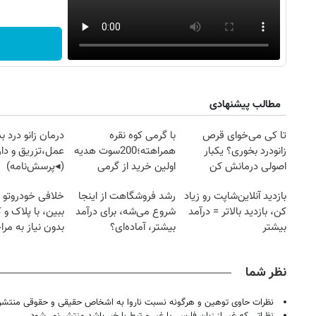
مطالب پیشنهادی
تا کی می‌خوای قرص
با گرمی کوه نقره
درمان زانو درد ب
زانودرد بخوری؟ یکبار
همراهته؛200سوت هدیه
عمل،تزریق و دار
اصولی درمانش کن
اولین خرید از گرمی
(◂پرسش‌نامه)
بازدید آنلاین‌شاپت رو زیاد
رشد فروشگاهت از اینجا
خلافی خودروتو ا
کن، بازدید بالاتر = درآمد
شروع می‌شه، برای درآمد
ببین، با پلاک و 
بیشتر
بیشتر، آماده‌ای؟
بدون نیاز به مرا
حضوری
نظر شما
نظرات حاوی توهین و هرگونه نسبت ناروا به اشخاص حقیقی و حقوقی منتشر 
نظراتی که غیر از زبان فارسی یا غیر مرتبط با خبر باشد منتشر نمی‌شود.