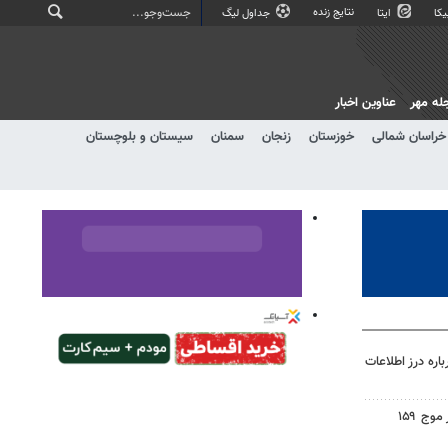
نتایج زنده
کا
ایتا
جداول لیگ
له مهر
عناوین اخبار
خراسان شمالی
خوزستان
زنجان
سمنان
سیستان و بلوچستان
اره درز اطلاعات
اجتماع مردم ولایتمدار گناباد در موج ۱۵۹