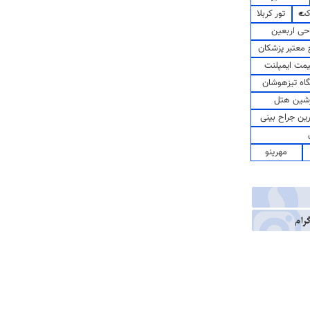
کت
تور کربلا
حی اربعین
معتبر پزشکان
مت ایمپلنت
اه تیزهوشان
شین هتل
رین جراح بینی
مهرینو