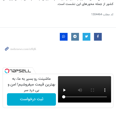
کشور از جمله محورهای این نشست است.
کد مطلب
1304464
ماشینت رو بسپر به ما، به
بهترین قیمت میفروشیم! امن و
بی درد سر
ثبت درخواست