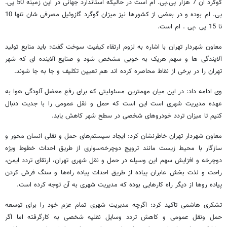
گوگرد آن 7 هزار پی.پی. ام است در حالیکه استاندارد جهانی در این زمینه 50 پی.
پی. ام بوده و در بعضی از کشورها نیز میزان گوگرد گازوئیل مصرفی شان تنها 10
تا 15 پی .پی . ام است.
معاون شهردار تهران با اشاره به لزوم ارتقاء کیفیت سوخت گفت: باید منابع تولید
آلایندگی ها و سهم هریک به خوبی مشخص شود و صنایع آلاینده ای که شهر
تهران را در برخی از نقاط محاصره کرده اند هم تعیین تکلیف و جا به جا شوند.
وی ادامه داد: در این میان مهمترین مسئولیتی که برای رفع معضل آلودگی هوا به
عهده مدیریت شهری است این است که حمل و نقل عمومی را با جدیت دنبال
کنیم تا میزان تردد خودروهای شخصی در سطح شهر کاهش یابد.
معاون شهردار تهران خاطرنشان کرد: ایجاد سیستم‌های حمل و نقلی انسان محور و
سازگار با محیط زیست مانند ترویج دوچرخه‌سواری از طریق احداث خطوط ویژه
دوچرخه و افزایش سهم این وسیله در حمل و نقل شهری تهران، ارتقای تردد ایمن،
راحت و لذت ‌بخش عابران پیاده از طریق احداث پیاده ‌راه‌ها و سنگ ‌فرش کردن
پیاده ‌روها از دیگر راه کارهایی بوده که مدیریت شهری به آن توجه کرده است.
تشکری هاشمی تاکید کرد: اگرچه مدیریت شهری تمام عزم خود را برای توسعه
حمل ونقل عمومی و کاهش تردد وسایل نقلیه شخصی به کارگرفته اما اگر