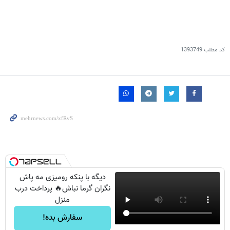
کد مطلب
1393749
دیگه با پنکه رومیزی مه پاش
نگران گرما نباش🔥 پرداخت درب
منزل
سفارش بده!