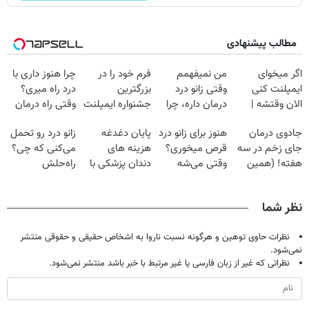
مطالب پیشنهادی
اگر میخوای
من نمیفهمم
فرم خود را در
چرا هنوز داری با
ایمپلنت کنی
وقتی زانو درد
بزرگترین
درد راه میری؟
الان وقتشه |
درمان داره، چرا
جشنواره ایمپلنت
وقتی راه درمان
فقط با ۲۵
دردش رو داری
تهران پر کنید ! |
جلو پاته!
جادوی درمان
هنوز برای زانو درد
پایان دغدغه
زانو درد رو تحمل
میلیون تومان!!!
تحمل میکنی؟❗
فقط ۲۵ میلیون
جای زخم در سه
قرص میخوری؟
هزینه های
می‌کنی که چی؟
هفته! (همین
وقتی می‌شه
دندان پزشکی با
راه‌حلش
حالا رایگان
بدون عمل
پک سفید کننده
همین‌جاست!
صحبت کنید)
درمانش کرد؟؟؟؟
خانگی
نظر شما
نظرات حاوی توهین و هرگونه نسبت ناروا به اشخاص حقیقی و حقوقی منتشر
نمی‌شود.
نظراتی که غیر از زبان فارسی یا غیر مرتبط با خبر باشد منتشر نمی‌شود.