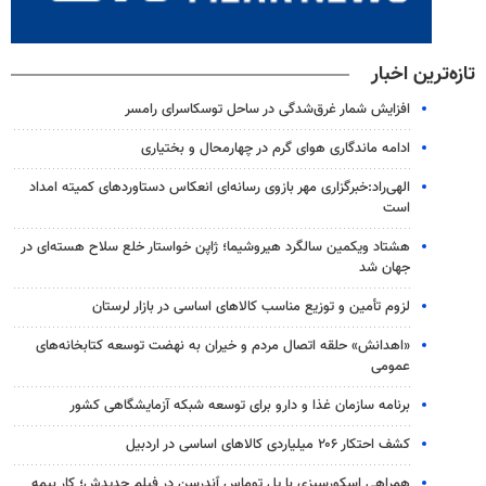
تازه‌ترین اخبار
افزایش شمار غرق‌شدگی در ساحل توسکاسرای رامسر
ادامه ماندگاری هوای گرم در چهارمحال و بختیاری
الهی‌راد:خبرگزاری مهر بازوی رسانه‌ای انعکاس دستاوردهای کمیته امداد
است
هشتاد ویکمین سالگرد هیروشیما؛ ژاپن خواستار خلع سلاح هسته‌ای در
جهان شد
لزوم تأمین و توزیع مناسب کالاهای اساسی در بازار لرستان
«اهدانش» حلقه اتصال مردم و خیران به نهضت توسعه کتابخانه‌های
عمومی
برنامه سازمان غذا و دارو برای توسعه شبکه آزمایشگاهی کشور
کشف احتکار ۲۰۶ میلیاردی کالاهای اساسی در اردبیل
همراهی اسکورسیزی با پل توماس ٱندرسن در فیلم جدیدش؛ کار بیمه