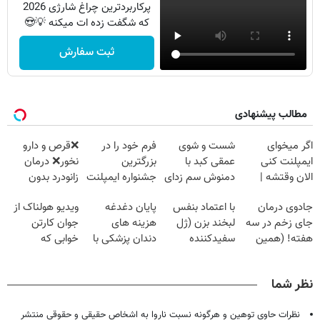
پرکاربردترین چراغ شارژی 2026
که شگفت زده ات میکنه 💡😍
ثبت سفارش
مطالب پیشنهادی
اگر میخوای
شست و شوی
فرم خود را در
❌قرص‌ و دارو
ایمپلنت کنی
عمقی کبد با
بزرگترین
نخور❌ درمان
الان وقتشه |
دمنوش سم زدای
جشنواره ایمپلنت
زانودرد بدون
فقط با ۲۵
گیاهی
تهران پر کنید ! |
قرص
جادوی درمان
با اعتماد بنفس
پایان دغدغه
ویدیو هولناک از
میلیون تومان!!!
فقط ۲۵ میلیون
جای زخم در سه
لبخند بزن (ژل
هزینه های
جوان کارتن
هفته! (همین
سفیدکننده
دندان پزشکی با
خوابی که
حالا رایگان
دندان40%تخفیف)
پک سفید کننده
میلیاردر شد.
صحبت کنید)
خانگی
آموزش رایگان
نظر شما
نظرات حاوی توهین و هرگونه نسبت ناروا به اشخاص حقیقی و حقوقی منتشر