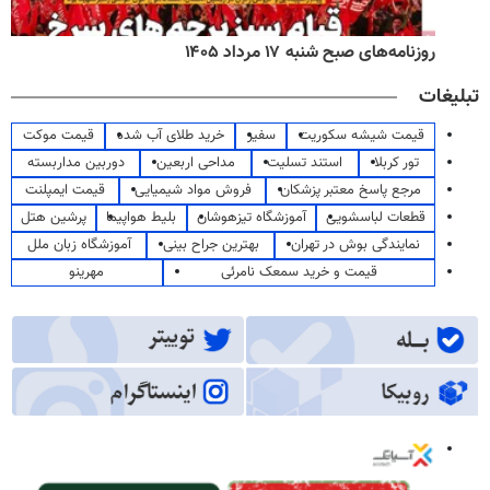
روزنامه‌های صبح شنبه ۱۷ مرداد ۱۴۰۵
تبلیغات
قیمت شیشه سکوریت
سفیر
خرید طلای آب شده
قیمت موکت
تور کربلا
استند تسلیت
مداحی اربعین
دوربین مداربسته
مرجع پاسخ معتبر پزشکان
فروش مواد شیمیایی
قیمت ایمپلنت
قطعات لباسشویی
آموزشگاه تیزهوشان
بلیط هواپیما
پرشین هتل
نمایندگی بوش در تهران
بهترین جراح بینی
آموزشگاه زبان ملل
قیمت و خرید سمعک نامرئی
مهرینو