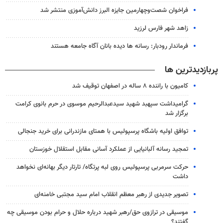
فراخوان شصت‌وچهارمین جایزه البرز دانش‌آموزی منتشر شد
زاهد شهر فارس لرزید
فرماندار رودبار: رسانه ها دیده بانان آگاه جامعه هستند
پربازدیدترین ها
کامیون با راننده ۸ ساله در اصفهان توقیف شد
گرامیداشت سپهبد شهید سیدعبدالرحیم موسوی در حرم بانوی کرامت
برگزار شد
توافق اولیه باشگاه پرسپولیس با همتای مازندرانی برای خرید جنجالی
تمجید رسانه آلبانیایی از عملکرد آسانی مقابل استقلال خوزستان
حرکت سرمربی پرسپولیس روی لبه پرتگاه/ تارتار دیگر بهانه‌ای نخواهد
داشت
تصویر جدیدی از رهبر معظم انقلاب امام سید مجتبی خامنه‌ای
موسیقی در ترازوی حق/رهبر شهید درباره حلال و حرام بودن موسیقی چه
گفتند؟