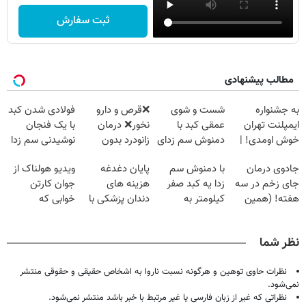
ثبت سفارش
مطالب پیشنهادی
به جشنواره
شست و شوی
❌قرص‌ و دارو
فولادی شدن کبد
ایمپلنت تهران
عمقی کبد با
نخور❌ درمان
با یک فنجان
خوش اومدی! |
دمنوش سم زدای
زانودرد بدون
نوشیدنی سم زدا
فرصت محدوده!
گیاهی
قرص
جادوی درمان
با دمنوش سم
پایان دغدغه
ویدیو هولناک از
مشاوره رایگان
جای زخم در سه
زدا یه کبد صفر
هزینه های
جوان کارتن
بگیر!
هفته! (همین
کیلومتر به
دندان پزشکی با
خوابی که
حالا رایگان
خودت هدیه بده
پک سفید کننده
میلیاردر شد.
صحبت کنید)
خانگی
آموزش رایگان
نظر شما
نظرات حاوی توهین و هرگونه نسبت ناروا به اشخاص حقیقی و حقوقی منتشر
نمی‌شود.
نظراتی که غیر از زبان فارسی یا غیر مرتبط با خبر باشد منتشر نمی‌شود.