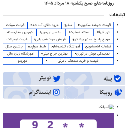
روزنامه‌های صبح یکشنبه ۱۸ مرداد ۱۴۰۵
تبلیغات
قیمت شیشه سکوریت
سفیر
خرید طلای آب شده
قیمت موکت
تور کربلا
استند تسلیت
مداحی اربعین
دوربین مداربسته
مرجع پاسخ معتبر پزشکان
فروش مواد شیمیایی
قیمت ایمپلنت
قطعات لباسشویی
آموزشگاه تیزهوشان
بلیط هواپیما
پرشین هتل
نمایندگی بوش در تهران
بهترین جراح بینی
آموزشگاه زبان ملل
قیمت و خرید سمعک نامرئی
مهرینو