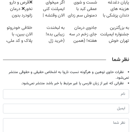
پایان دغدغه
شست و شوی
اگر میخوای
❌قرص‌ و دارو
هزینه های
عمقی کبد با
ایمپلنت کنی
نخور❌ درمان
دندان پزشکی با
دمنوش سم زدای
الان وقتشه |
زانودرد بدون
پک سفید کننده
گیاهی
فقط با ۲۵
قرص
به بزرگترین
جادوی درمان
به لبخندت
خلافی خودروتو
خانگی
میلیون تومان!!!
جشنواره ایمپلنت
جای زخم در سه
زیبایی بده!
الان ببین، با
تهران خوش
هفته! (همین
(خرید ژل
پلاک و کد ملی،
اومدید! | فقط
حالا رایگان
سفیدکننده
بدون نیاز به
۲۵ میلیون !
صحبت کنید)
دندان
مراجعه حضوری
نظر شما
با40%تخفیف)
نظرات حاوی توهین و هرگونه نسبت ناروا به اشخاص حقیقی و حقوقی منتشر
نمی‌شود.
نظراتی که غیر از زبان فارسی یا غیر مرتبط با خبر باشد منتشر نمی‌شود.