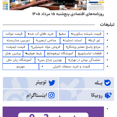
روزنامه‌های اقتصادی پنج‌شنبه ۱۵ مرداد ۱۴۰۵
تبلیغات
قیمت شیشه سکوریت
سفیر
خرید طلای آب شده
قیمت موکت
تور کربلا
استند تسلیت
مداحی اربعین
دوربین مداربسته
مرجع پاسخ معتبر پزشکان
فروش مواد شیمیایی
قیمت ایمپلنت
قطعات لباسشویی
آموزشگاه تیزهوشان
بلیط هواپیما
پرشین هتل
نمایندگی بوش در تهران
بهترین جراح بینی
آموزشگاه زبان ملل
قیمت و خرید سمعک نامرئی
مهرینو