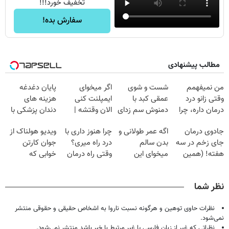
تخفیف خورد!!!
سفارش بده!
مطالب پیشنهادی
من نمیفهمم
شست و شوی
اگر میخوای
پایان دغدغه
وقتی زانو درد
عمقی کبد با
ایمپلنت کنی
هزینه های
درمان داره، چرا
دمنوش سم زدای
الان وقتشه |
دندان پزشکی با
دردش رو داری
گیاهی
فقط با ۲۵
پک سفید کننده
جادوی درمان
اگه عمر طولانی و
چرا هنوز داری با
ویدیو هولناک از
تحمل میکنی؟❗
میلیون تومان!!!
خانگی
جای زخم در سه
بدن سالم
درد راه میری؟
جوان کارتن
هفته! (همین
میخوای این
وقتی راه درمان
خوابی که
حالا رایگان
نوشیدنی رو با
جلو پاته!
میلیاردر شد.
صحبت کنید)
تخفیف بخر
آموزش رایگان
نظر شما
نظرات حاوی توهین و هرگونه نسبت ناروا به اشخاص حقیقی و حقوقی منتشر
نمی‌شود.
نظراتی که غیر از زبان فارسی یا غیر مرتبط با خبر باشد منتشر نمی‌شود.