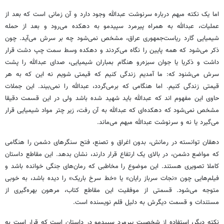
اما یک نکته مبهم درباره سرنوشت عبدالله وجود دارد و آن زمانی است که بعد از
عملیات، عبدالله به همراه پیرمرد سپیدمو به دهکده می‌رود و بعد از حمله
شیمیایی گارد ریاست‌جمهوری عراق، مشخص نمی‌شود چه بر سرش می‌آید. چون
ذکر می‌شود که همه پایین را نگاه می‌کردند و دهکده وسط سمت چپ دشت قرار
داشت و ذکریا یا جوان سبزه‌رو هنگام بمباران شیمیایی، صدای عبدالله را پشت
سرش می‌شنود که: ما آمدیم زندگی کنیم که قیمتی شویم نه این که به هر
قیمتی زندگی کنیم. اما هنگامی که برمی‌گردد، عبدالله را نمی‌بیند. این جملات
حاوی این مفهوم اند که عبدالله باید شهید شده باشد ولی در این قسمت دقیقا
مشخص نمی‌شود که دهکده‌ای که عبدالله به آن رفت، زیر چتر مواد شیمیایی قرار
می‌گیرد یا نه و سرنوشت عبدالله مبهم می‌ماند.
دهقان توانسته در رمانش، بدون اغراق و تصنع، فتح سنگرهای دشمن را هنگامی
که مواضع دشمن، در بالای یک ارتفاع قرار دارند، نشان بدهد. این مقاطع داستان
کاملا تصویری هستند. این موضوع را مخاطبی که رمان‌های جنگی خوانده باشد و
فیلم‌هایی چون «نجات سرباز رایان» یا «خط سرخ باریک» را دیده باشد، به خوبی
متوجه می‌شود. قسمتی از موفقیت این مقاطع کتاب، مرهون بهره‌گیری از
مستندات و قسمت دیگرش به دلیل قلم نویسنده است.
نکته دیگر، استفاده از شخصیت پیرمرد سپیدمو در داستان است که قرار است به