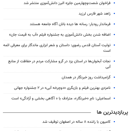
فراخوان شصت‌وچهارمین جایزه البرز دانش‌آموزی منتشر شد
زاهد شهر فارس لرزید
فرماندار رودبار: رسانه ها دیده بانان آگاه جامعه هستند
اضافه شدن بخش دانش‌آموزی به جشنواره فیلم «آب به قیمت جان»
تولیت آستان قدس رضوی: داستان و شعر ابزاری ماندگار برای معرفی ائمه
است
نجات آبخوان‌ها در استان یزد در گرو مشارکت مردم در حفاظت از منابع
آبی
گرامیداشت روز خبرنگار در همدان
نامزدی بهترین فیلم و بازیگری «دوچرخه آبی» در ۲ جشنواره جهانی
اسماعیلی: نامِ «خبرنگار»، مترادف با « آگاهی بخشی و آزادگی» است
پربازدیدترین ها
کامیون با راننده ۸ ساله در اصفهان توقیف شد