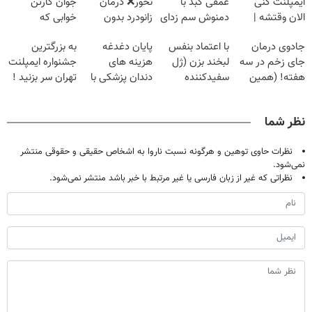
ایمپلنت کنی
عمقی کبد با
نخور❌ درمان
جوان کارتن
الان وقتشه |
دمنوش سم زدای
زانودرد بدون
خوابی که
فقط با ۲۵
گیاهی
قرص
میلیاردر شد.
جادوی درمان
با اعتماد بنفس
پایان دغدغه
به بزرگترین
میلیون تومان!!!
آموزش رایگان
جای زخم در سه
لبخند بزن (ژل
هزینه های
جشنواره ایمپلنت
هفته! (همین
سفیدکننده
دندان پزشکی با
تهران سر بزنید !
حالا رایگان
دندان40%تخفیف)
پک سفید کننده
| فقط ۲۵
صحبت کنید)
خانگی
میلیون !
نظر شما
نظرات حاوی توهین و هرگونه نسبت ناروا به اشخاص حقیقی و حقوقی منتشر
نمی‌شود.
نظراتی که غیر از زبان فارسی یا غیر مرتبط با خبر باشد منتشر نمی‌شود.