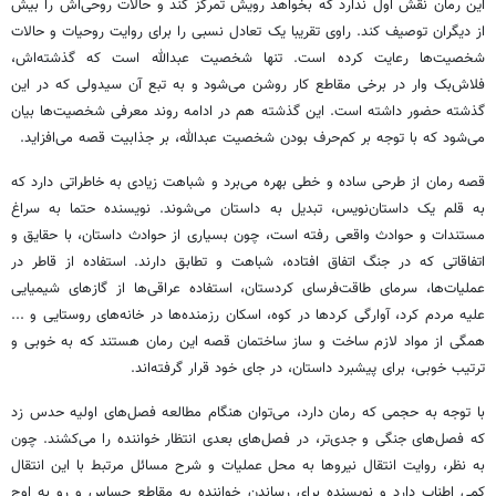
این رمان نقش اول ندارد که بخواهد رویش تمرکز کند و حالات روحی‌اش را بیش
از دیگران توصیف کند. راوی تقریبا یک تعادل نسبی را برای روایت روحیات و حالات
شخصیت‌ها رعایت کرده است. تنها شخصیت عبدالله است که گذشته‌اش،
فلاش‌بک وار در برخی مقاطع کار روشن می‌شود و به تبع آن سیدولی که در این
گذشته حضور داشته است. این گذشته هم در ادامه روند معرفی شخصیت‌ها بیان
می‌شود که با توجه بر کم‌حرف بودن شخصیت عبدالله، بر جذابیت قصه می‌افزاید.
قصه رمان از طرحی ساده و خطی بهره می‌برد و شباهت زیادی به خاطراتی دارد که
به قلم یک داستان‌نویس، تبدیل به داستان می‌شوند. نویسنده حتما به سراغ
مستندات و حوادث واقعی رفته است، چون بسیاری از حوادث داستان، با حقایق و
اتفاقاتی که در جنگ اتفاق افتاده، شباهت و تطابق دارند. استفاده از قاطر در
عملیات‌ها، سرمای طاقت‌فرسای کردستان، استفاده عراقی‌ها از گازهای شیمیایی
علیه مردم کرد، آوارگی کردها در کوه، اسکان رزمنده‌ها در خانه‌های روستایی و ...
همگی از مواد لازم ساخت و ساز ساختمان قصه این رمان هستند که به خوبی و
ترتیب خوبی، برای پیشبرد داستان، در جای خود قرار گرفته‌اند.
با توجه به حجمی که رمان دارد، می‌توان هنگام مطالعه فصل‌های اولیه حدس زد
که فصل‌های جنگی و جدی‌تر، در فصل‌های بعدی انتظار خواننده را می‌کشند. چون
به نظر، روایت انتقال نیروها به محل عملیات و شرح مسائل مرتبط با این انتقال
کمی اطناب دارد و نویسنده برای رساندن خواننده به مقاطع حساس و رو به اوج