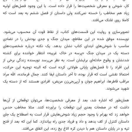
کار، شوخی و معرفی‌ شخصیت‌ها را قرار داده است. با این وجود فصل‌های اولیه
زیاد هم مخاطب را خسته نمی‌کنند ولی داستان از فصل ششم به بعد است که
کاملا روی غلتک می‌افتد.
تصویرسازی و روایت این قسمت‌های کتاب، از نقاط قوت آن محسوب می‌شود.
نویسنده موفق شده در این مقاطع، میدان جنگ و جدی بودنش را در تضادی
مناسب با شوخی‌های ابتدای کتاب نشان بدهد. یک نکته درباره شخصیت‌های
دسته یک در میدان جنگ «پرسه در خاک غریبه» انتظار خواننده برای کشته
شدنشان و وقوع حادثه‌ای برایشان است. به نظر می‌رسد نویسنده زندگی برخی از
این افراد را تا فصل‌های پایانی طولانی کرده است که البته توجیه این حرکت،
احتمالا نقشی است که قرار بوده، تا آخر داستان ایفا کنند. جمال فرمانده، الله مراد
مراقب قاطرها، ابراهیم جوان و آرپی‌جی‌زن مریض، افرادی هستند که از دسته یک
شهید می‌شوند.
همان‌طور که اشاره شد، بعد از معرفی شخصیت‌ها، می‌توان توقعاتی از آن‌ها
داشت که در صفحات بعدی این توقعات را براورده کنند. مثلا مخاطب حدس
خواهد زد که بهرام با وجود حجم زیاد شوخی‌هایش قرار است به اصطلاح یک جای
داستان کنترل از کف بدهد و داد و فریاد جدی راه بیاندازد. کما این که بعد از فتح
تپه و در پایان داستان هم با دیدن کره الاغ یخ زده، این اتفاق می‌افتد.