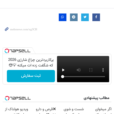
پرکاربردترین چراغ شارژی 2026
که شگفت زده ات میکنه 💡😍
ثبت سفارش
مطالب پیشنهادی
اگر میخوای
شست و شوی
❌قرص‌ و دارو
ویدیو هولناک از