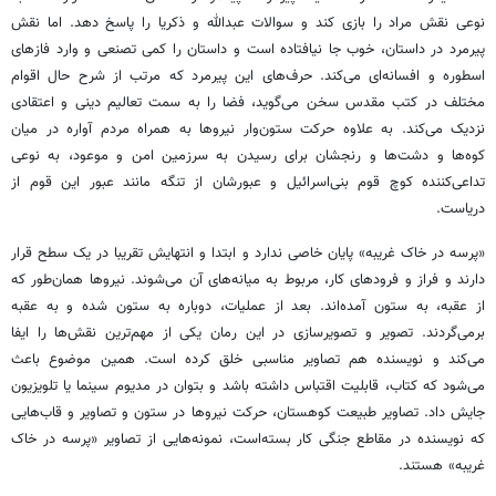
نوعی نقش مراد را بازی کند و سوالات عبدالله و ذکریا را پاسخ دهد. اما نقش
پیرمرد در داستان، خوب جا نیافتاده است و داستان را کمی تصنعی و وارد فازهای
اسطوره‌ و افسانه‌ای می‌‌کند. حرف‌های این پیرمرد که مرتب از شرح حال اقوام
مختلف در کتب مقدس سخن می‌گوید، فضا را به سمت تعالیم دینی و اعتقادی
نزدیک می‌کند. به علاوه حرکت ستون‌وار نیرو‌ها به همراه مردم آواره در میان
کوه‌ها و دشت‌ها و رنجشان برای رسیدن به سرزمین امن و موعود، به نوعی
تداعی‌کننده کوچ قوم بنی‌اسرائیل و عبورشان از تنگه مانند عبور این قوم از
دریاست.
«پرسه در خاک غریبه» پایان خاصی ندارد و ابتدا و انتهایش تقریبا در یک سطح قرار
دارند و فراز و فرودهای کار، مربوط به میانه‌های آن می‌شوند. نیروها همان‌طور که
از عقبه، به ستون آمده‌اند. بعد از عملیات، دوباره به ستون شده و به عقبه
برمی‌گردند. تصویر و تصویرسازی در این رمان یکی از مهم‌ترین نقش‌ها را ایفا
می‌کند و نویسنده هم تصاویر مناسبی خلق کرده است. همین موضوع باعث
می‌شود که کتاب، قابلیت اقتباس داشته باشد و بتوان در مدیوم سینما یا تلویزیون
جایش داد. تصاویر طبیعت کوهستان، حرکت نیروها در ستون و تصاویر و قاب‌هایی
که نویسنده در مقاطع جنگی کار بسته‌است، نمونه‌هایی از تصاویر «پرسه در خاک
غریبه» هستند.