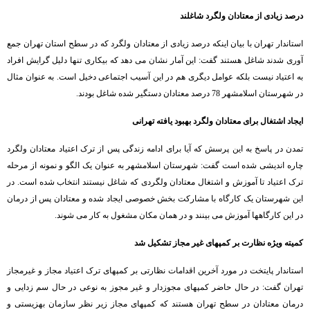
درصد زیادی از معتادان ولگرد شاغلند
استاندار تهران با بیان اینکه درصد زیادی از معتادان ولگرد که در سطح استان تهران جمع
آوری شدند شاغل هستند گفت: این آمار نشان می دهد که بیکاری تنها دلیل گرایش افراد
به اعتیاد نیست بلکه عوامل دیگری هم در این آسیب اجتماعی دخیل است. به عنوان مثال
در شهرستان اسلامشهر 78 درصد معتادان دستگیر شده شاغل بودند.
ایجاد اشتغال برای معتادان ولگرد بهبود یافته تهرانی
تمدن در پاسخ به این پرسش که آیا برای ادامه زندگی پس از ترک اعتیاد معتادان ولگرد
چاره اندیشی شده است گفت: شهرستان اسلامشهر به عنوان یک الگو و نمونه از مرحله
ترک اعتیاد تا آموزش و اشتغال معتادان ولگردی که شاغل نیستند انتخاب شده است. در
این شهرستان یک کارگاه با مشارکت بخش خصوصی ایجاد شده و معتادان پس از درمان
در این کارگاهها آموزش می بینند و در همان مکان مشغول به کار می شوند.
کمیته ویژه نظارت بر کمپهای غیر مجاز تشکیل شد
استاندار پایتخت در مورد آخرین اقدامات نظارتی بر کمپهای ترک اعتیاد مجاز و غیرمجاز
تهران گفت: در حال حاضر کمپهای مجوزدار و غیر مجوز به نوعی در حال سم زدایی و
درمان معتادان در سطح تهران هستند که کمپهای مجاز زیر نظر سازمان بهزیستی و