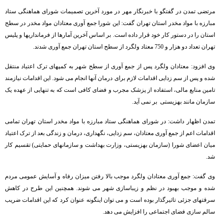
مرتضی تمدن در گفتگو با خبرنگار مهر در مورد آخرین تصمیمات شورای هماهنگی ستاد
مبارزه با مواد مخدر استان تهران گفت: این شورا جمع آوری معتادان مواد مخدر در سطح
استان را در دستور کار خود قرار داده است. بر اساس آخرین آمارها از فرمانداریها و پلیس
تهران تعداد دو هزار و 750 معتاد ولگرد از سطح استان تهران جمع آوری شدند.
وی افزود: معتادان ولگرد پس از جمع آوری از سطح شهر به کمپهای ترک اعتیاد منتقل
شده و پس از سم زدایی اقدامات لازم برای درمان آنها انجام می شود. این اقدامات نیازمند
تامین منابع مالی، استفاده از پزشک مجرب و فضای کافی است که به تنهایی از عهده یک
سازمان مانند بهزیستی بر نمی آید.
تمدن اظهار داشت: در شورای هماهنگی ستاد مبارزه با مواد مخدر استان تهران تمامی
اقدامات اعم از جمع آوری معتادان، سم زدایی، نگهداری، درمان و زندگی بعد از ترک اعتیاد
میان اعضای شورا (سازمان بهزیستی، وزارت بهداشت و سازمانهای حمایتی) تقسیم کار
شد.
وی گفت: جمع آوری معتادان ولگرد موجب بالا رفتن میزان رفاه و آسایش عمومی مردم
شده و موجب بهبود در نظم و زیباسازی شهر می شوند. همچنین این طرح در کاهش
سرقتهای جزئی تاثیرگذار بوده است و می توان اینگونه عنوان کرد که این اقدامات ضریب
سالم سازی فضای اجتماعی را افزایش می دهد.