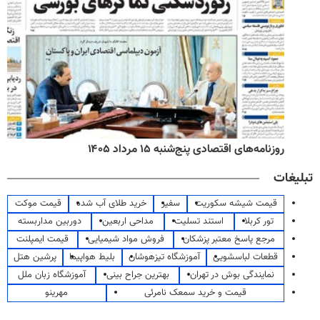
روزنامه‌های اقتصادی پنج‌شنبه ۱۵ مرداد ۱۴۰۵
تبلیغات
قیمت شیشه سکوریت
سفیر
خرید طلای آب شده
قیمت موکت
تور کربلا
استند تسلیت
مداحی اربعین
دوربین مداربسته
مرجع پاسخ معتبر پزشکان
فروش مواد شیمیایی
قیمت ایمپلنت
قطعات لباسشویی
آموزشگاه تیزهوشان
بلیط هواپیما
پرشین هتل
نمایندگی بوش در تهران
بهترین جراح بینی
آموزشگاه زبان ملل
قیمت و خرید سمعک نامرئی
مهرینو