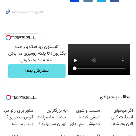
تابستون رو خنک و راحت
بگذرون! تا پنکه رومیزی مه پاش
تخفیف داره بخرش
سفارش بده!
مطالب پیشنهادی
اگر میخوای
شست و شوی
به بزرگترین
هنوز برای زانو درد
ایمپلنت کنی
عمقی کبد با
جشنواره ایمپلنت
قرص میخوری؟
الان وقتشه |
دمنوش سم زدای
تهران سر بزنید !
وقتی می‌شه
فقط با ۲۵
گیاهی
| فقط ۲۵
بدون عمل