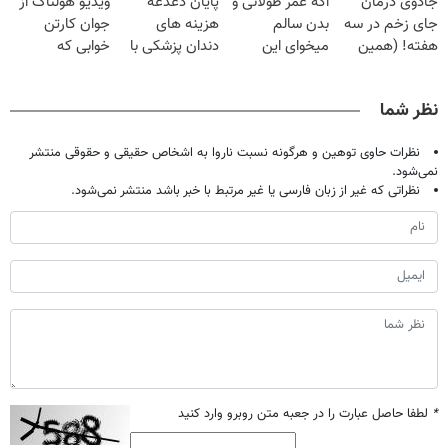
جادوی درمان
اگه عمر طولانی و
پایان دغدغه
ویدیو هولناک از
میلیون تومان!!!
میلیون !
درمانش کرد؟؟؟؟
جای زخم در سه
بدن سالم
هزینه های
جوان کارتن
هفته! (همین
میخوای این
دندان پزشکی با
خوابی که
حالا رایگان
نوشیدنی رو با
پک سفید کننده
میلیاردر شد.
صحبت کنید)
تخفیف بخر
خانگی
آموزش رایگان
نظر شما
نظرات حاوی توهین و هرگونه نسبت ناروا به اشخاص حقیقی و حقوقی منتشر
نمی‌شود.
نظراتی که غیر از زبان فارسی یا غیر مرتبط با خبر باشد منتشر نمی‌شود.
*
لطفا حاصل عبارت را در جعبه متن روبرو وارد کنید