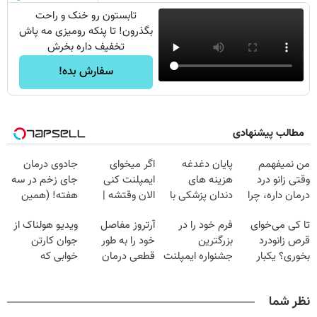
تابستون رو خنک و راحت
بگذرون! تا پنکه رومیزی مه پاش
تخفیف داره بخرش
سفارش بده!
مطالب پیشنهادی
من نمیفهمم
پایان دغدغه
اگر میخوای
جادوی درمان
وقتی زانو درد
هزینه های
ایمپلنت کنی
جای زخم در سه
درمان داره، چرا
دندان پزشکی با
الان وقتشه |
هفته! (همین
دردش رو داری
پک سفید کننده
فقط با ۲۵
حالا رایگان
تا کی می‌خوای
فرم خود را در
آرتروز مفاصل
ویدیو هولناک از
تحمل میکنی؟❗
خانگی
میلیون تومان!!!
صحبت کنید)
قرص زانودرد
بزرگترین
خود را به طور
جوان کارتن
بخوری؟ یکبار
جشنواره ایمپلنت
قطعی درمان
خوابی که
اصولی درمانش
تهران پر کنید ! |
کنید!
میلیاردر شد.
کن
فقط ۲۵ میلیون
◗پرسش‌نامه◖
آموزش رایگان
نظر شما