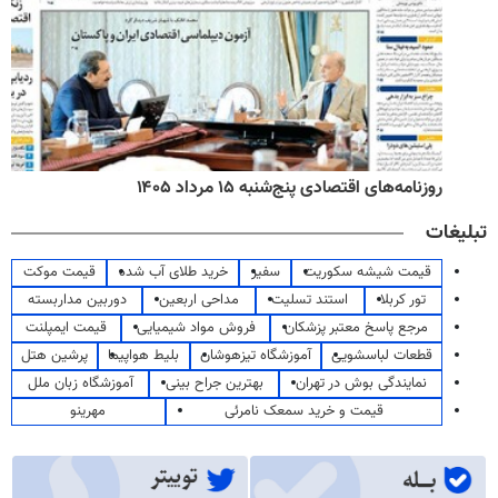
روزنامه‌های اقتصادی پنج‌شنبه ۱۵ مرداد ۱۴۰۵
تبلیغات
قیمت شیشه سکوریت
سفیر
خرید طلای آب شده
قیمت موکت
تور کربلا
استند تسلیت
مداحی اربعین
دوربین مداربسته
مرجع پاسخ معتبر پزشکان
فروش مواد شیمیایی
قیمت ایمپلنت
قطعات لباسشویی
آموزشگاه تیزهوشان
بلیط هواپیما
پرشین هتل
نمایندگی بوش در تهران
بهترین جراح بینی
آموزشگاه زبان ملل
قیمت و خرید سمعک نامرئی
مهرینو