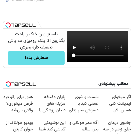
تابستون رو خنک و راحت
بگذرون! تا پنکه رومیزی مه پاش
تخفیف داره بخرش
سفارش بده!
مطالب پیشنهادی
اگر میخوای
شست و شوی
پایان دغدغه
هنوز برای زانو درد
ایمپلنت کنی
عمقی کبد با
هزینه های
قرص میخوری؟
همین الان
دمنوش سم زدای
دندان پزشکی با
وقتی می‌شه
وقتشه | فقط با
گیاهی
پک سفید کننده
بدون عمل
جادوی درمان
اگه عمر طولانی و
این نوشیدنی
ویدیو هولناک از
۲۵ میلیون
خانگی
درمانش کرد؟؟؟؟
جای زخم در سه
بدن سالم
گیاهی کبد شما
جوان کارتن
تومان!!!