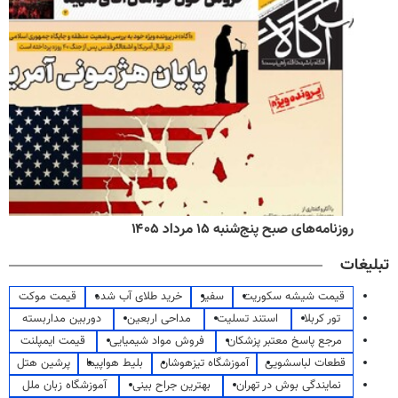
روزنامه‌های صبح پنج‌شنبه ۱۵ مرداد ۱۴۰۵
تبلیغات
قیمت شیشه سکوریت
سفیر
خرید طلای آب شده
قیمت موکت
تور کربلا
استند تسلیت
مداحی اربعین
دوربین مداربسته
مرجع پاسخ معتبر پزشکان
فروش مواد شیمیایی
قیمت ایمپلنت
قطعات لباسشویی
آموزشگاه تیزهوشان
بلیط هواپیما
پرشین هتل
نمایندگی بوش در تهران
بهترین جراح بینی
آموزشگاه زبان ملل