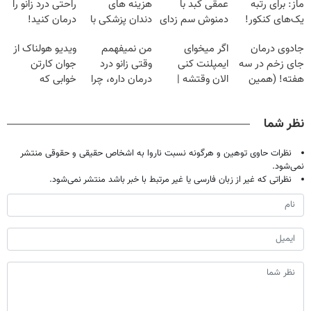
ماز: برای رتبه
عمقی کبد با
هزینه های
راحتی درد زانو را
یک‌های کنکور!
دمنوش سم زدای
دندان پزشکی با
درمان کنید!
گیاهی
پک سفید کننده
جادوی درمان
اگر میخوای
من نمیفهمم
ویدیو هولناک از
خانگی
جای زخم در سه
ایمپلنت کنی
وقتی زانو درد
جوان کارتن
هفته! (همین
الان وقتشه |
درمان داره، چرا
خوابی که
حالا رایگان
فقط با ۲۵
دردش رو داری
میلیاردر شد.
صحبت کنید)
میلیون تومان!!!
تحمل میکنی؟❗
آموزش رایگان
نظر شما
نظرات حاوی توهین و هرگونه نسبت ناروا به اشخاص حقیقی و حقوقی منتشر
نمی‌شود.
نظراتی که غیر از زبان فارسی یا غیر مرتبط با خبر باشد منتشر نمی‌شود.