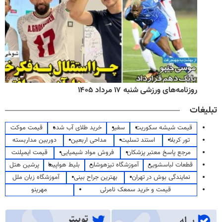
روزنامه‌های ورزشی شنبه ۱۷ مرداد ۱۴۰۵
تبلیغات
قیمت شیشه سکوریت
سفیر
خرید طلای آب شده
قیمت موکت
تور کربلا
استند تسلیت
مداحی اربعین
دوربین مداربسته
مرجع پاسخ معتبر پزشکان
فروش مواد شیمیایی
قیمت ایمپلنت
قطعات لباسشویی
آموزشگاه تیزهوشان
بلیط هواپیما
پرشین هتل
نمایندگی بوش در تهران
بهترین جراح بینی
آموزشگاه زبان ملل
قیمت و خرید سمعک نامرئی
مهرینو