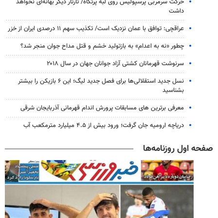
حرکت سرمربی پرسپولیس روی لبه پرتگاه/ تارتار دیگر بهانه‌ای نخواهد
داشت
عراقچی: توافق با عمان نزدیک است/ تکذیب سهم ۱۱ درصدی ایران از خزر
چطور «نه به اعدام» به بازتولید خشم و قتل مداح جوان منجر شد؟
سرنوشت قهرمانان کشتی آزاد جوانان جهان در سال ۲۰۱۸
نسل جدید استقلالی‌ها برای فصل جدید لیگ؛ این ۶ بازیکن را بیشتر
بشناسید
معرفی برترین های مسابقات پرورش اندام قهرمانی آذربایجان شرقی
دریاچه ارومیه جان گرفت؛ ورود بیش از ۴.۵ میلیارد مترمکعب آب
صفحه اول روزنامه‌ها