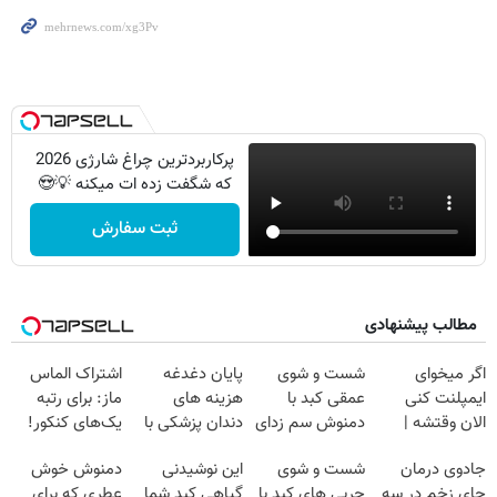
پرکاربردترین چراغ شارژی 2026
که شگفت زده ات میکنه 💡😍
ثبت سفارش
مطالب پیشنهادی
اگر میخوای
شست و شوی
پایان دغدغه
اشتراک الماس
ایمپلنت کنی
عمقی کبد با
هزینه های
ماز: برای رتبه
الان وقتشه |
دمنوش سم زدای
دندان پزشکی با
یک‌های کنکور!
فقط با ۲۵
گیاهی
پک سفید کننده
جادوی درمان
شست و شوی
این نوشیدنی
دمنوش خوش
میلیون تومان!!!
خانگی
جای زخم در سه
چربی های کبد با
گیاهی کبد شما
عطری که برای