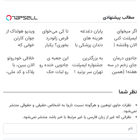
مطالب پیشنهادی
اگر میخوای
پایان دغدغه
تا کی می‌خوای
ویدیو هولناک از
ایمپلنت کنی
هزینه های
قرص زانودرد
جوان کارتن
الان وقتشه |
دندان پزشکی با
بخوری؟ یکبار
خوابی که
فقط با ۲۵
پک سفید کننده
اصولی درمانش
میلیاردر شد.
جادوی درمان
به بزرگترین
این جعبه ی
خلافی خودروتو
میلیون تومان!!!
خانگی
کن
آموزش رایگان
جای زخم در سه
جشنواره ایمپلنت
جادویی خنده رو
الان ببین، با
هفته! (همین
تهران سر بزنید !
رو لبات حک
پلاک و کد ملی،
حالا رایگان
| فقط ۲۵
میکنه
بدون نیاز به
صحبت کنید)
میلیون !
خرید40%تخفیف
مراجعه حضوری
نظر شما
نظرات حاوی توهین و هرگونه نسبت ناروا به اشخاص حقیقی و حقوقی منتشر
نمی‌شود.
نظراتی که غیر از زبان فارسی یا غیر مرتبط با خبر باشد منتشر نمی‌شود.