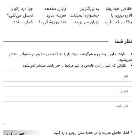
فقط با ۲۵
برگردون
اصولی درمانش
حالا رایگان
خلافی خودروتو
به بزرگترین
پایان دغدغه
چرا درد زانو را
میلیون تومان!!!
(40%off)
کن
صحبت کنید)
الان ببین، با
جشنواره ایمپلنت
هزینه های
تحمل می‌کنی؟
پلاک و کد ملی،
تهران سر بزنید !
دندان پزشکی با
خیلی ساده
بدون نیاز به
| فقط ۲۵
پک سفید کننده
درمنزل درمانش
مراجعه حضوری
میلیون !
خانگی
کن
نظر شما
نظرات حاوی توهین و هرگونه نسبت ناروا به اشخاص حقیقی و حقوقی منتشر
نمی‌شود.
نظراتی که غیر از زبان فارسی یا غیر مرتبط با خبر باشد منتشر نمی‌شود.
*
لطفا حاصل عبارت را در جعبه متن روبرو وارد کنید