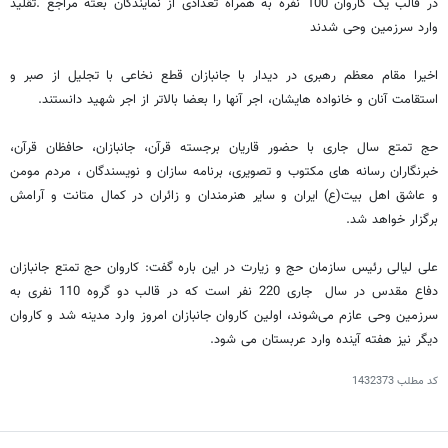
در قالب یک کاروان 100 نفره به همراه تعدادی از نمایندگان بعثه مراجع .تقلید
وارد سرزمین وحی شدند
اخیرا مقام معظم رهبری در دیدار با جانبازان قطع نخاعی با تجلیل از صبر و
استقامت آنان و خانواده هایشان، اجر آنها را بعضا بالاتر از اجر شهید دانستند.
حج تمتع سال جاری با حضور قاریان برجسته قرآن، جانبازان، حافظان قرآن،
خبرنگاران رسانه های مکتوب و تصویری، برنامه سازان و نویسندگان ، مردم مومن
و عاشق اهل بیت(ع) ایران و سایر هنرمندان و زائران در کمال متانت و آرامش
برگزار خواهد شد.
علی لیالی رئیس سازمان حج و زیارت در این باره گفت: کاروان حج تمتع جانبازان
دفاع مقدس در سال جاری 220 نفر است که در قالب دو گروه 110 نفری به
سرزمین وحی عازم می‌‌شوند، اولین کاروان جانبازان امروز وارد مدینه شد و کاروان
دیگر نیز هفته آینده وارد عربستان می شود.
کد مطلب
1432373