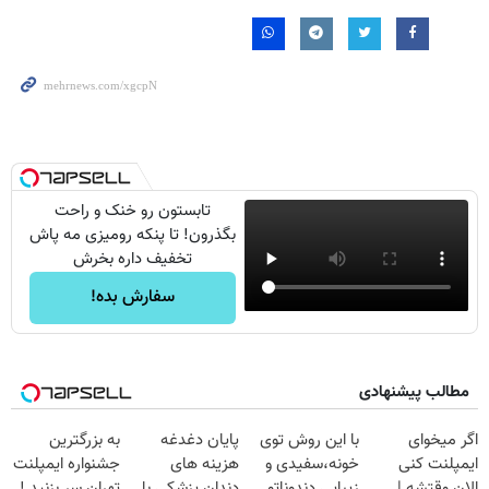
تابستون رو خنک و راحت
بگذرون! تا پنکه رومیزی مه پاش
تخفیف داره بخرش
سفارش بده!
مطالب پیشنهادی
اگر میخوای
با این روش توی
پایان دغدغه
به بزرگترین
ایمپلنت کنی
خونه،سفیدی و
هزینه های
جشنواره ایمپلنت
الان وقتشه |
زیبایی دندوناتو
دندان پزشکی با
تهران سر بزنید !