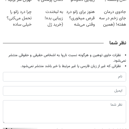
فقط با ۲۵
برگردون
پک سفید کننده
| فقط ۲۵
جادوی درمان
هنوز برای زانو درد
به لبخندت
چرا درد زانو را
میلیون تومان!!!
(40%off)
خانگی
میلیون !
جای زخم در سه
قرص میخوری؟
زیبایی بده!
تحمل می‌کنی؟
هفته! (همین
وقتی می‌شه
(خرید ژل
خیلی ساده
حالا رایگان
بدون عمل
سفیدکننده
درمنزل درمانش
صحبت کنید)
درمانش کرد؟؟؟؟
دندان
کن
نظر شما
با40%تخفیف)
نظرات حاوی توهین و هرگونه نسبت ناروا به اشخاص حقیقی و حقوقی منتشر
نمی‌شود.
نظراتی که غیر از زبان فارسی یا غیر مرتبط با خبر باشد منتشر نمی‌شود.