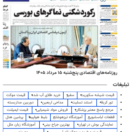
روزنامه‌های اقتصادی پنج‌شنبه ۱۵ مرداد ۱۴۰۵
تبلیغات
قیمت شیشه سکوریت
سفیر
خرید طلای آب شده
قیمت موکت
تور کربلا
استند تسلیت
مداحی اربعین
دوربین مداربسته
مرجع پاسخ معتبر پزشکان
فروش مواد شیمیایی
قیمت ایمپلنت
قطعات لباسشویی
آموزشگاه تیزهوشان
بلیط هواپیما
پرشین هتل
نمایندگی بوش در تهران
بهترین جراح بینی
آموزشگاه زبان ملل