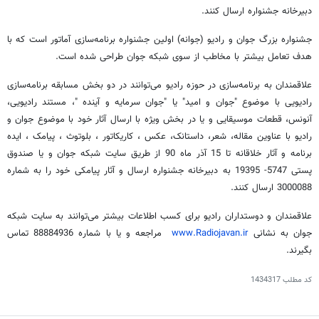
دبیرخانه جشنواره ارسال کنند.
جشنواره بزرگ جوان و رادیو (جوانه) اولین جشنواره برنامه‌سازی آماتور است که با
هدف تعامل بیشتر با مخاطب از سوی شبکه جوان طراحی شده است.
علاقمندان به برنامه‌سازی در حوزه رادیو می‌توانند در دو بخش مسابقه برنامه‌سازی
رادیویی با موضوع "جوان و امید" یا "جوان سرمایه و آینده "، مستند رادیویی،
آنونس، قطعات موسیقایی و یا در بخش ویژه با ارسال آثار خود با موضوع جوان و
رادیو با عناوین مقاله، شعر، داستانک، عکس ، کاریکاتور ، بلوتوث ، پیامک ، ایده
برنامه و آثار خلاقانه تا 15 آذر ماه 90 از طریق سایت شبکه جوان و یا صندوق
پستی 5747- 19395 به دبیرخانه جشنواره ارسال و آثار پیامکی خود را به شماره
3000088 ارسال کنند.
علاقمندان و دوستداران رادیو برای کسب اطلاعات بیشتر می‌توانند به سایت شبکه
جوان به نشانی
www.Radiojavan.ir
مراجعه و یا با شماره 88884936 تماس
بگیرند.
کد مطلب
1434317