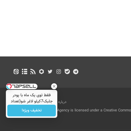
فقط توی یک ماه با پودر
جلبک7کیلو لاغر شو(تعداد
درباره ما
تماس با ما
بازرگانی
محدود)
تخفیف ویژه!
All Content by Mehr News Agency is licensed under a Creative Commons
License.