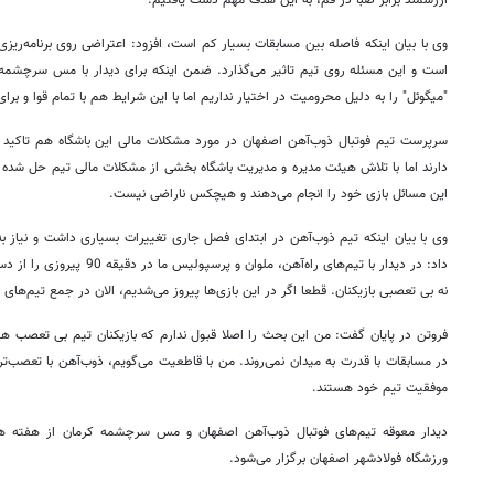
ارزشمند برابر صبا در قم، به این هدف مهم دست یافتیم.
وی با بیان اینکه فاصله بین مسابقات بسیار کم است، افزود: اعتراضی روی برنامه‌ریزی
است و این مسئله روی تیم تاثیر می‌گذارد. ضمن اینکه برای دیدار با مس سرچشم
"میگوئل" را به دلیل محرومیت در اختیار نداریم اما با این شرایط هم با تمام قوا و برای
سرپرست تیم فوتبال ذوب‌آهن اصفهان در مورد مشکلات مالی این باشگاه هم تاکید 
دارند اما با تلاش هیئت مدیره و مدیریت باشگاه بخشی از مشکلات مالی تیم حل شده 
این مسائل بازی خود را انجام می‌دهند و هیچکس ناراضی نیست.
وی با بیان اینکه تیم ذوب‌آهن در ابتدای فصل جاری تغییرات بسیاری داشت و نیاز به
داد: در دیدار با تیم‌های راه‌آهن،
نه بی تعصبی بازیکنان. قطعا اگر در این بازی‌ها پیروز می‌شدیم، الان در جمع تیم‌های 
فروتن در پایان گفت: من این بحث را اصلا قبول ندارم که بازیکنان تیم بی تعصب ه
در مسابقات با قدرت به میدان نمی‌روند. من با قاطعیت می‌گویم، ذوب‌آهن با تعصب‌ترین
موفقیت تیم خود هستند.
دیدار معوقه تیم‌های فوتبال ذوب‌آهن اصفهان و مس سرچشمه کرمان از هفته هشت
ورزشگاه فولادشهر اصفهان برگزار می‌شود.