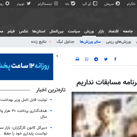
تلگرام
سروش
آی گپ
بله
اینستاگرام
توییتر
روبی
جامعه
اقتصاد
بازار
ورزش
سیاست
بین‌الملل
استان‌ها
عکس
فیلم
مج
ورزش‌های رزمی
سایر ورزش‌ها
جداول لیگ
نتایج زنده
امه مسابقات نداریم
تازه‌ترین اخبار
توئیت قابل تامل وزیر بهداشت ب
هدف‌گذاری پردا
سال
دبیرکل کانون کارگزاران: بازار س
توانست پایداری خود را حفظ