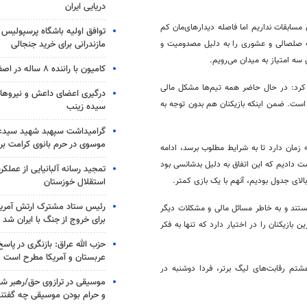
دریایی ایران
 مسابقات نداریم اما فاصله دیدارهای‌مان کم
توافق اولیه باشگاه پرسپولیس 
مازندرانی برای خرید جنجالی
ه صلصالی و عشوری را به دلیل مصدومیت و
 سه امتیاز به میدان می‌رویم.
کامیون با راننده ۸ ساله در اصفهان توقیف شد
کرد: در حال حاضر همه تیم‌ها مشکل مالی
درگیری اعضای داعش و نیروهای
است. ضمن اینکه بازیکنان هم بدون توجه به
سیده زینب
گرامیداشت سپهبد شهید سیدعب
موسوی در حرم بانوی کرامت برگ
 زمان دارد تا به شرایط مطلوب برسد، ادامه
 ملوان و پرسپولیس ما در دقیقه 90 پیروزی را از دست دادیم که این اتفاق به دلیل بدشانسی بود
تمجید رسانه آلبانیایی از عملکر
بالای جدول بودیم، آنهم با یک بازی کمتر.
استقلال خوزستان
رئیس ستاد مشترک ارتش آمریکا
ستند و به خاطر مسائل مالی و مشکلات دیگر
برای خروج از جنگ با ایران شد
 بازیکنان را در اختیار دارد که تنها به فکر
حزب الله عراق: بازنگری در پاسخ
عربستان و آمریکا مطرح است
م رقابت‌های لیگ برتر، فردا دوشنبه در
موسیقی در ترازوی حق/رهبر شهی
و حرام بودن موسیقی چه گفتن