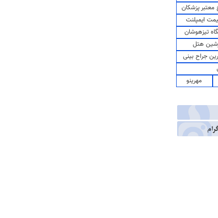
معتبر پزشکان
مت ایمپلنت
اه تیزهوشان
شین هتل
رین جراح بینی
مهرینو