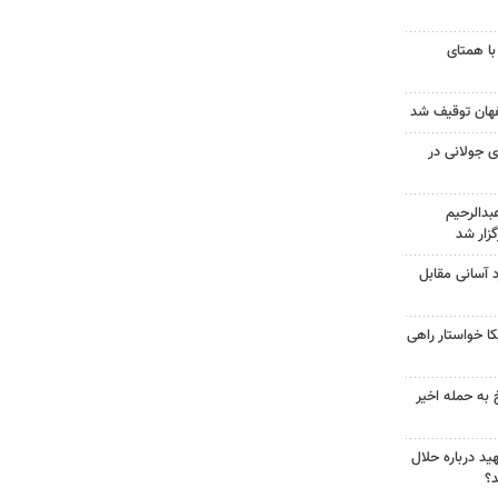
با همتای
 جولانی در
دالرحیم
زار شد
د آسانی مقابل
 خواستار راهی
 به حمله اخیر
د درباره حلال
د؟