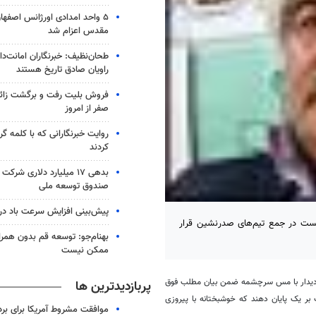
۵ واحد امدادی اورژانس اصفه
مقدس اعزام شد
طحان‌نظیف: خبرنگاران امانت‌د
راویان صادق تاریخ‌ هستند
فروش بلیت رفت و برگشت زائرا
صفر از امروز
روایت خبرنگارانی که با کلمه گره 
کردند
بدهی ۱۷ میلیارد دلاری شر
صندوق توسعه ملی
پیش‌بینی افزایش سرعت باد در
انست در جمع تیم‌های صدرنشین قرار
بهنام‌جو: توسعه قم بدون همرا
ممکن نیست
ز دیدار با مس سرچشمه ضمن بیان مطلب فوق
پربازدیدترین ها
بر یک پایان دهند که خوشبختانه با پیروزی
موافقت مشروط آمریکا برای بر