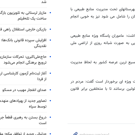
شد
هرستانهای تحت مدیریت منابع طبیعی با
مازیار لرستانی به تلویزیون با
ت اراضی ملی استان کرمان که 85درصد کل استان را شامل می شود نیز به خوبی انجام
ساخت یک تله‌فیلم
بازیکن خارجی استقلال راهی فو
شت: ماموران پاسگاه ویژه منابع طبیعی
افزایش سپرده قانونی بانک‌ها؛ ت
 به صورت شبانه روزی از اراضی ملی
نقدینگی
حاج‌علی‌اکبری: تحرکات سازمان‌یا
ن با وسعتی بیش از 18 میلیون هکتار، وسیع ترین عرصه کشور به لحاظ مدیریت
ترویج برهنگی انجام می‌شود
آغاز ثبت‌نام‌ آزمون کارشناسی 
از فردا
 ویژه ای برخوردار است گفت: مردم در
 برسانند تا با متخلفین برابر قانون
صدای انفجار مهیب در مسکو
تصاویر جدید از پهپادهای منهدم
توسط سپاه
دروغ بستن به رهبری قطعاً جرم
است
جزئیاتی جدید از توافق مکه؛ مق