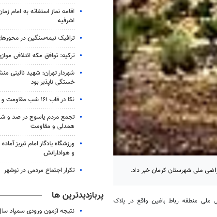
اقامه نماز استغاثه به امام زما
اشرفیه
ترافیک نیمه‌سنگین در محورها
ترکیه: توافق مکه ائتلافی موازی
شهردار تهران: شهید نائینی منش
خستگی‌ ناپذیر بود
نکا در قاب ۱۶۱ شب مقاومت و همدلی
تجمع مردم یاسوج در صد و 
همدلی و مقاومت
ورزشگاه یادگار امام تبریز آماده م
و هوادارانش
تکرار اجتماع مردمی در نوشهر
پربازدیدترین ها
برنگار مهر اظهار داشت: 100هکتار از اراضی ملی منطقه رباط باغین واقع در پلاک