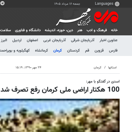
جمعه ۱۶ مرداد ۱۴۰۵
خانه
فرهنگ و ادب
هنر
دين، حوزه، انديشه
دانشگاه و فناوری
سلامت
عناوین اخبار
آذربایجان شرقی
آذربایجان غربی
اصفهان
اردبیل
البرز
فارس
قزوین
قم
کردستان
کرمان
کرمانشاه
کهگیلویه و بویراحمد
استانها
کرمان
۲۴ مهر ۱۳۹۰، ۱۵:۱۹
اسدی در گفتگو با مهر:
100 هکتار اراضی ملی کرمان رفع تصرف شد