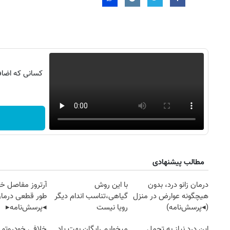
کسانی که اضافه
۱۴
روزنامه‌های صبح پنج‌شنبه ۱۵ مرداد ۱۴۰۵
روزنام
مطالب پیشنهادی
درمان زانو درد، بدون
با این روش
آرتروز مفاصل خود
هیچگونه عوارض در منزل
گیاهی،تناسب اندام دیگر
طور قطعی درمان
(◂پرسش‌نامه)
رویا نیست
◂پرسش‌نامه▸
این درد نیاز به تحمل
میخوایم رایگان بهت یاد
خلافی خودروتو ا