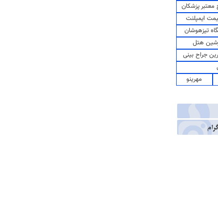
معتبر پزشکان
مت ایمپلنت
اه تیزهوشان
شین هتل
رین جراح بینی
مهرینو