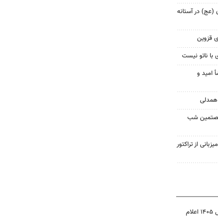
ن (عج) در آستانه
ی قزوین
 با ناتو نیست
أ امید و
شصتمین شب
یزبانی از تراکتور
نتیجه آزمون ورودی سمپاد سال ۱۴۰۵ اعلام