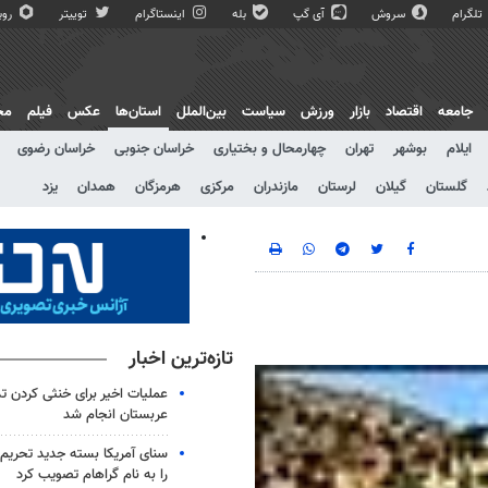
تلگرام
سروش
آی گپ
بله
اینستاگرام
توییتر
روبی
جامعه
اقتصاد
بازار
ورزش
سیاست
بین‌الملل
استان‌ها
عکس
فیلم
مج
ایلام
بوشهر
تهران
چهارمحال و بختیاری
خراسان جنوبی
خراسان رضوی
گلستان
گیلان
لرستان
مازندران
مرکزی
هرمزگان
همدان
یزد
تازه‌ترین اخبار
عملیات اخیر برای خنثی کردن ت
عربستان انجام شد
سنای آمریکا بسته جدید تحریم‌
را به نام گراهام تصویب کرد