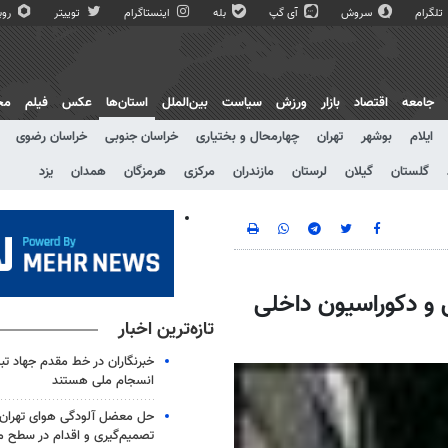
تلگرام
سروش
آی گپ
بله
اینستاگرام
توییتر
روبی
جامعه
اقتصاد
بازار
ورزش
سیاست
بین‌الملل
استان‌ها
عکس
فیلم
مج
ایلام
بوشهر
تهران
چهارمحال و بختیاری
خراسان جنوبی
خراسان رضوی
گلستان
گیلان
لرستان
مازندران
مرکزی
هرمزگان
همدان
یزد
ی و دکوراسیون داخلی
تازه‌ترین اخبار
خبرنگاران در خط مقدم جهاد تب
انسجام ملی هستند
حل معضل آلودگی هوای تهران ن
تصمیم‌گیری و اقدام در سطح 