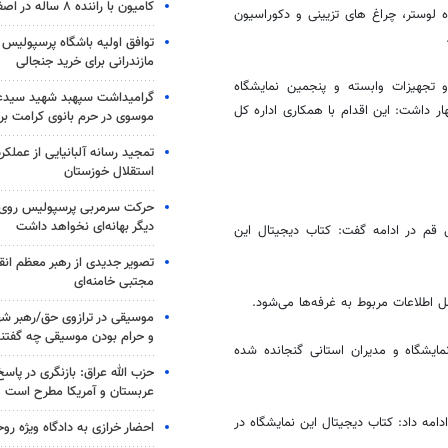
کامیون با راننده ۸ ساله در اصفهان توقیف شد
 لوستر، چراغ های تزیینی و دکوراسیون
توافق اولیه باشگاه پرسپولیس 
مازندرانی برای خرید جنجالی
 تجهیزات وابسته و پنجمین نمایشگاه
گرامیداشت سپهبد شهید سیدعب
ر داشت: این اقدام با همکاری اداره کل
موسوی در حرم بانوی کرامت برگ
تمجید رسانه آلبانیایی از عملکر
استقلال خوزستان
حرکت سرمربی پرسپولیس روی لبه
دیگر بهانه‌ای نخواهد داشت
 قم در ادامه گفت: کتاب دیجیتال این
تصویر جدیدی از رهبر معظم انق
مجتبی خامنه‌ای
 اطلاعات مربوط به غرفه‌ها می‌شود.
موسیقی در ترازوی حق/رهبر شهی
و حرام بودن موسیقی چه گفتن
مایشگاه و مدیران استانی گنجانده شده
حزب الله عراق: بازنگری در پاسخ
عربستان و آمریکا مطرح است
امه داد: کتاب دیجیتال این نمایشگاه در
احضار خرازی به دادگاه ویژه رو