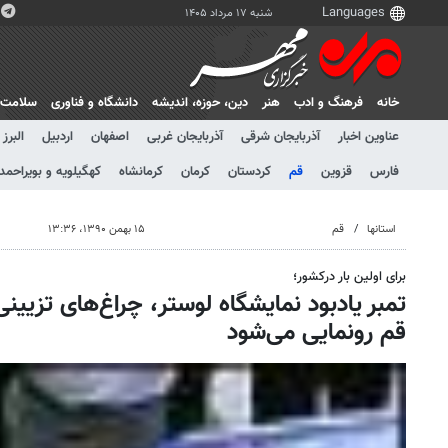
شنبه ۱۷ مرداد ۱۴۰۵
خانه
فرهنگ و ادب
هنر
دين، حوزه، انديشه
دانشگاه و فناوری
سلامت
عناوین اخبار
آذربایجان شرقی
آذربایجان غربی
اصفهان
اردبیل
البرز
فارس
قزوین
قم
کردستان
کرمان
کرمانشاه
کهگیلویه و بویراحمد
استانها
قم
۱۵ بهمن ۱۳۹۰، ۱۳:۳۶
برای اولین بار درکشور؛
تمبر یادبود نمایشگاه لوستر، چراغ‌های تزیین
قم رونمایی می‌‌شود