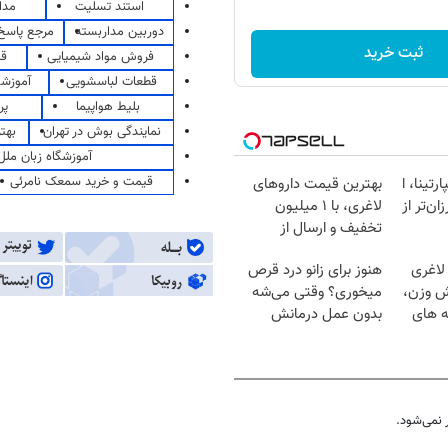
استند تسلیت
مدا
دوربین مداربسته
مرجع پاسخ 
ثبت خرید
فروش مواد شیمیایی
قی
قطعات لباسشویی
آموزشگ
بلیط هواپیما
پر
نمایندگی بوش در تهران
بهت
آموزشگاه زبان ملل
قیمت و خرید سمعک نامرئی
رتینا، ا
بهترین قیمت داروهای
ان‌تر از
لاغری، با ۱ میلیون
تخفیف و ارسال از
داروخانه‌
لاغری
هنوز برای زانو درد قرص
ش وزن،
میخوری؟ وقتی می‌شه
ه های
بدون عمل درمانش
کرد؟؟؟؟
نمی‌شود.