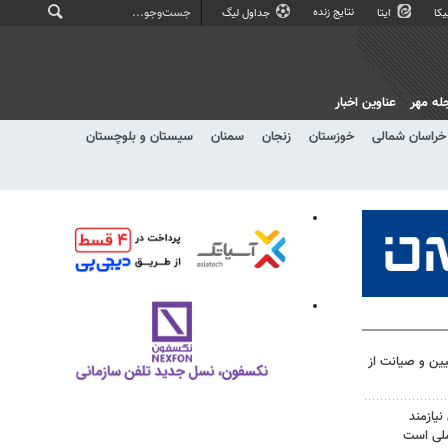
نتایج زنده
کا
ایتا
جداول لیگ
له مهر
عناوین اخبار
خراسان شمالی
خوزستان
زنجان
سمنان
سیستان و بلوچستان
یین و صیانت از
یازمند
ملی است