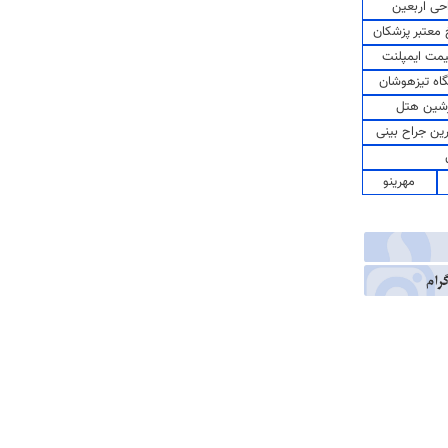
حی اربعین
معتبر پزشکان
مت ایمپلنت
اه تیزهوشان
شین هتل
رین جراح بینی
مهرینو