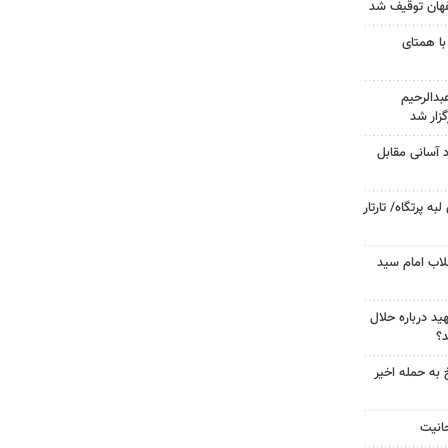
با همتای
دالرحیم
زار شد
د آسانی مقابل
 پرتگاه/ تارتار
لاب امام سید
د درباره حلال
د؟
 به حمله اخیر
حانیت