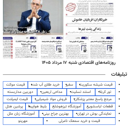
روزنامه‌های اقتصادی شنبه ۱۷ مرداد ۱۴۰۵
تبلیغات
قیمت شیشه سکوریت
سفیر
خرید طلای آب شده
قیمت موکت
تور کربلا
استند تسلیت
مداحی اربعین
دوربین مداربسته
مرجع پاسخ معتبر پزشکان
فروش مواد شیمیایی
قیمت ایمپلنت
قطعات لباسشویی
آموزشگاه تیزهوشان
بلیط هواپیما
پرشین هتل
نمایندگی بوش در تهران
بهترین جراح بینی
آموزشگاه زبان ملل
قیمت و خرید سمعک نامرئی
مهرینو