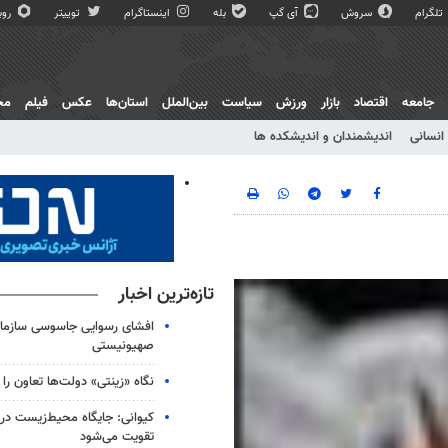
تلگرام
سروش
آی گپ
بله
اینستاگرام
توییتر
روبی
جامعه
اقتصاد
بازار
ورزش
سیاست
بین‌الملل
استان‌ها
عکس
فیلم
مج
انسانی
اندیشمندان و اندیشکده ها
تازه‌ترین اخبار
افشای رسوایی جاسوسی سازمان
صهیونیستی
نگاه «زینتی» دولت‌ها تعاون را ب
کیوانی: جایگاه محیط‌زیست در
تقویت می‌شود