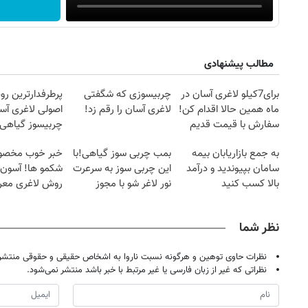
مطالب پیشنهادی
برای7کیلو لاغری آسان در
چربیسوزی که شگفتی
پرطرفدارترین ر
ماه همین حالا اقدام کن!
لاغری آسان را رقم زد!
اصولی لاغری آسا
سفارش با قیمت قدیم
چربیسوز گیاهی
فقط امروز)
به جمع بازاریابان بیمه
بمب چربی سوز گیاهی!با
خبر خوب مخص
سامان بپیوندید و درآمد
این چربی سوز به سرعرت
شکمو ها! آسون 
بالا کسب کنید
نور لاغر شو با مجوز
روش لاغری معر
بهداشت
روزنامه‌های صبح شنبه ۱۷ مرداد ۱۴۰۵
روزنام
نظر شما
نظرات حاوی توهین و هرگونه نسبت ناروا به اشخاص حقیقی و حقوقی منتشر 
نظراتی که غیر از زبان فارسی یا غیر مرتبط با خبر باشد منتشر نمی‌شود.