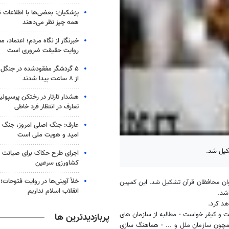
پزشکیان: بعضی‌ها با اطلاعات ن
همه چیز نظر می‌دهند
خبرنگار از نگاه مردم؛ اعتماد، مط
روایت حقیقت ضروری است
۵ گردشگر مفقودشده در جنگل
از ۸ ساعت پیدا شدند
هشدار تارتار در رختکن پرسپول
تعارف در انتظار فرد خاطی
عارف: جنگ اصلی امروز، جنگ رو
امید و هویت ملی است
کیل شد.
اجرای طرح حکاک برای صیانت ا
کشاورزی سرعین
خلأ آوینی‌ها در روایت فتوحات؛ ر
وان محافظان قرآن تشکیل شد. این کمپین
انقلاب اسلام نداریم
اشد.
هد کرد.
 و کیفر خواست - مطالبه از سازمان های
پربازدیدترین ها
مچون سازمان ملل و ... - هماهنگ سازی