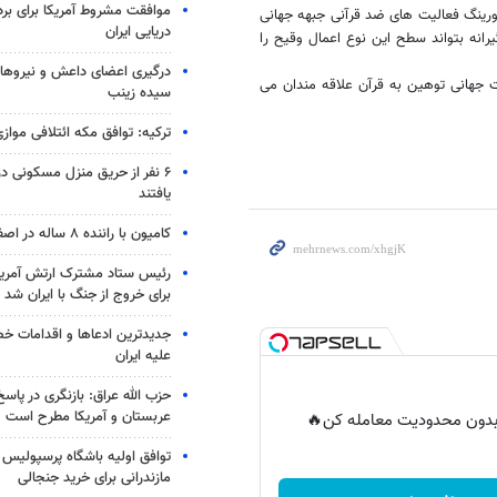
موافقت مشروط آمریکا برای بر
رینگ فعالیت های ضد قرآنی جبهه جهانی
دریایی ایران
رانه بتواند سطح این نوع اعمال وقیح را
درگیری اعضای داعش و نیروهای
جهانی توهین به قرآن علاقه مندان می
سیده زینب
ترکیه: توافق مکه ائتلافی موازی
۶ نفر از حریق منزل مسکونی 
یافتند
کامیون با راننده ۸ ساله در اصفهان توقیف شد
رئیس ستاد مشترک ارتش آمریکا
برای خروج از جنگ با ایران شد
جدیدترین ادعاها و اقدامات خ
علیه ایران
حزب الله عراق: بازنگری در پاسخ
عربستان و آمریکا مطرح است
ر بدون محدودیت معامله کن🔥
توافق اولیه باشگاه پرسپولیس 
مازندرانی برای خرید جنجالی