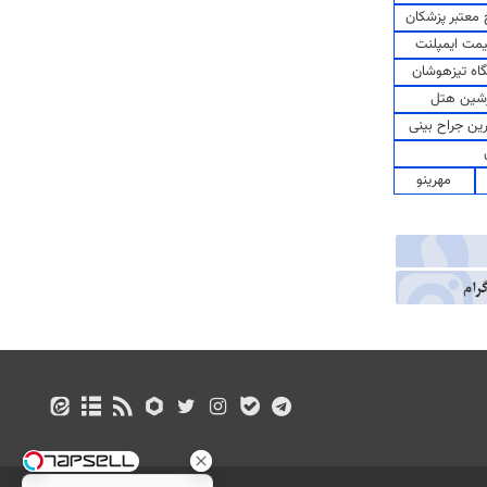
معتبر پزشکان
مت ایمپلنت
اه تیزهوشان
شین هتل
رین جراح بینی
مهرینو