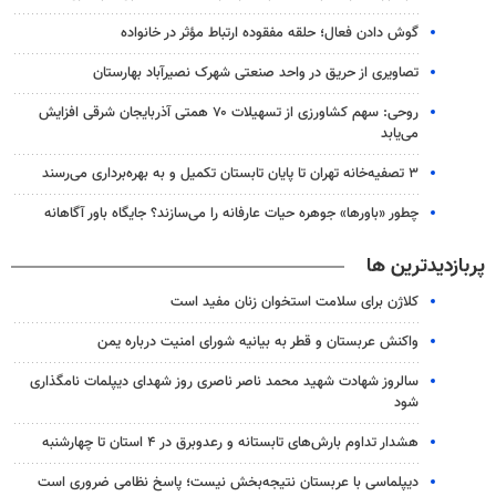
گوش دادن فعال؛ حلقه مفقوده ارتباط مؤثر در خانواده
تصاویری از حریق در واحد صنعتی شهرک نصیرآباد بهارستان
روحی: سهم کشاورزی از تسهیلات ۷۰ همتی آذربایجان شرقی افزایش
می‌یابد
۳ ﺗﺼﻔﻴﻪ‌ﺧﺎﻧﻪ‌ تهران تا پایان تابستان تکمیل و به بهره‌برداری می‌رسند
چطور «باورها» جوهره حیات عارفانه را می‌سازند؟ جایگاه باور آگاهانه
پربازدیدترین ها
کلاژن برای سلامت استخوان زنان مفید است
واکنش عربستان و قطر به بیانیه شورای امنیت درباره یمن
سالروز شهادت شهید محمد ناصر ناصری روز شهدای دیپلمات نامگذاری
شود
هشدار تداوم بارش‌های تابستانه و رعدوبرق در ۴ استان تا چهارشنبه
دیپلماسی با عربستان نتیجه‌بخش نیست؛ پاسخ نظامی ضروری است