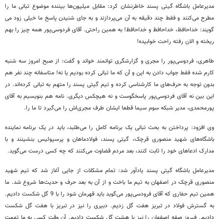
مدیرعامل باشگاه گیتی پسند خاطرنشان کرد: مقابل میلیون‌ها بیننده موضوع تبانی ما را
مطرح می‌کنند و فقط چند دقیقه به آن می‌پردازند و به جای شنیدن پاسخ ما خیلی زود می
گویند: خداحافظ، خداحافظ و خداحافظ! به همین راحتی. آقای فردوسی‌پور همه چیز را بهم
ریخته و الان رفته راحت خوابیده!
طاهری، فردوسی‌پور را مجری و گزارشگری توانمند خواند و گفت: از صبح امروز سه شنبه
کارم شده فقط جواب دادن به این و آن که ما تبانی کرده بودیم یا نه! متاسفانه چند نفر هم
بدون توجه به حرف‌های ما کارشناسی کرده و تیم گیتی پسند را متهم به تبانی کرده‌اند. در
این بین نه آقای فردوسی‌پور پاسخگوست و نه هیچکس دیگری. نامه هم بنویسیم به آقای
پورمحمدی، مدیر شبکه سوم سیما قطعا ایشان طرف مجری‌اش را می‌گیرد تا ما را.
وی افزود: پرداختن به بحث تبانی یک برنامه کامل را می‌طلبد، باید در یک برنامه نماینده
باشگاه‌های شهید منصوری قرچک، گیتی پسند، فولادماهان و پرسپولیس بنشینند و با
مدارک ادعاهای خود را ثابت کنند، بعد مردم قضاوت می‌کنند که چه کسی درست می‌گوید.
مدیرعامل باشگاه گیتی پسند یادآور شد: تمام مشکلات از جایی آغاز شد که تیم شهید
منصوری قرچک در اصفهان به تیم ما باخت و از آن به بعد حرف و حدیث‌ها شروع شد. ما
همین تیم حفاری که آقای فرودسی‌پور می‌گوید باید قهرمان شود را با 9 گل شکست دادیم.
به گسترش فولاد در تبریز هفت گل زدیم. دبیری را نیز در تبریز با هفت گل شکست
دادیم. فیروز صفه اصفهان را نیز با هشت گل شکست دادیم. آن وقت کسی به ما تهمت