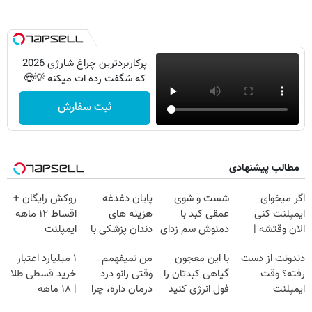
پرکاربردترین چراغ شارژی 2026
که شگفت زده ات میکنه 💡😍
ثبت سفارش
مطالب پیشنهادی
اگر میخوای
شست و شوی
پایان دغدغه
روکش رایگان +
ایمپلنت کنی
عمقی کبد با
هزینه های
اقساط ۱۲ ماهه
الان وقتشه |
دمنوش سم زدای
دندان پزشکی با
ایمپلنت
فقط با ۲۵
گیاهی
پک سفید کننده
دندونت از دست
با این معجون
من نمیفهمم
۱ میلیارد اعتبار
میلیون تومان!!!
خانگی
رفته؟ وقت
گیاهی کبدتان را
وقتی زانو درد
خرید قسطی طلا
ایمپلنت
فول انرژی کنید
درمان داره، چرا
| ۱۸ ماهه
دیجیتاله
دردش رو داری
پرداخت کن