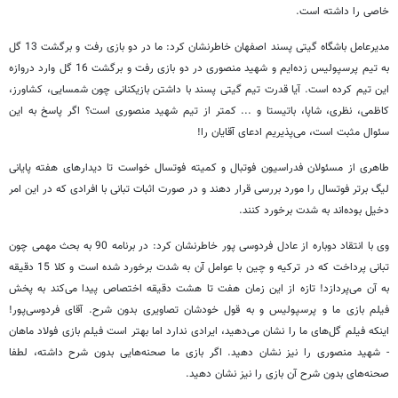
خاصی را داشته است.
مدیرعامل باشگاه گیتی پسند اصفهان خاطرنشان کرد: ما در دو بازی رفت و برگشت 13 گل
به تیم پرسپولیس زده‌ایم و شهید منصوری در دو بازی رفت و برگشت 16 گل وارد دروازه
این تیم کرده است. آیا قدرت تیم گیتی پسند با داشتن بازیکنانی چون شمسایی، کشاورز،
کاظمی، نظری، شاپا، باتیستا و ... کمتر از تیم شهید منصوری است؟ اگر پاسخ به این
سئوال مثبت است، می‌پذیریم ادعای آقایان را!
طاهری از مسئولان فدراسیون فوتبال و کمیته فوتسال خواست تا دیدارهای هفته پایانی
لیگ برتر فوتسال را مورد بررسی قرار دهند و در صورت اثبات تبانی با افرادی که در این امر
دخیل بوده‌اند به شدت برخورد کنند.
وی با انتقاد دوباره از عادل فردوسی پور خاطرنشان کرد: در برنامه 90 به بحث مهمی چون
تبانی پرداخت که در ترکیه و چین با عوامل آن به شدت برخورد شده است و کلا 15 دقیقه
به آن می‌پردازد! تازه از این زمان هفت تا هشت دقیقه اختصاص پیدا می‌کند به پخش
فیلم بازی ما و پرسپولیس و به قول خودشان تصاویری بدون شرح. آقای فردوسی‌پور!
اینکه فیلم گل‌های ما را نشان می‌دهید، ایرادی ندارد اما بهتر است فیلم بازی فولاد ماهان
- شهید منصوری را نیز نشان دهید. اگر بازی ما صحنه‌هایی بدون شرح داشته، لطفا
صحنه‌های بدون شرح آن بازی را نیز نشان دهید.