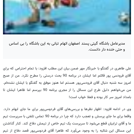
مدیرعامل باشگاه گیتی پسند اصفهان اتهام تبانی به این باشگاه را بی اساس
و حتی خنده دار دانست.
علی طاهری در گفتگو با خبرنگار مهر ضمن بیان این مطلب افزود: با تمام احترامی که برای
آقای فرودسی پور قائلم اما ایشان در برنامه 90 بحث درستی را مطرح نکرد. من از صبح
امروز سه شنبه دنبال آقای فرودسی‌پور هستم اما هنوز موفق به گفتگو با ایشان نشده‌ام.
من می‌خواهم دلیل طرح این مسائل را از مجری برنامه 90 بپرسم اما ظاهرا ایشان تا
بامداد امروز سر کار بوده و فعلا خواب است!
وی در ادامه افزود: اظهار نظرها و بررسی‌های آقای فردوسی‌پور برای ما جای ابهام دارد.
واقعا برای ما جای پرسش و تعجب دارد که چرا در برنامه 90 تماس تلفنی با سرپرست تیم
ما و آقای ترابیان قطع می‌شود تا سرپرست یک تیم خاص از تیمش دفاع کند. کنار گذاشتن
این مسائل این شائبه را به وجود می‌آورد که ظاهرا آقای فردوسی‌پور قصد دفاع از تیم