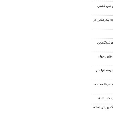
م ملی کشتی
به بندرعباس در
وشرنگ‌ترین
 طلای جهان
ای هوا در خراسان رضوی ۴ درجه افزایش
ه سیما؛ مسعود
به خط شدند
گ پهپادی آماده