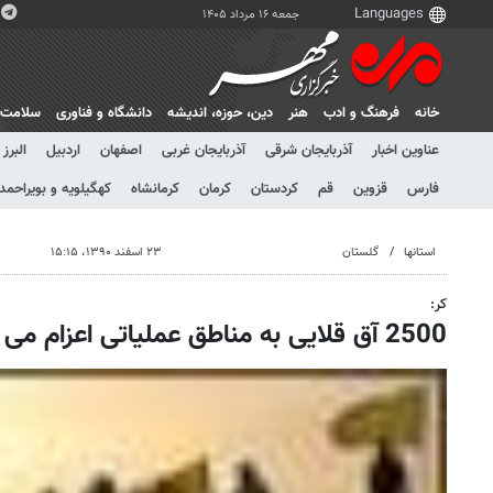
جمعه ۱۶ مرداد ۱۴۰۵
خانه
فرهنگ و ادب
هنر
دين، حوزه، انديشه
دانشگاه و فناوری
سلامت
عناوین اخبار
آذربایجان شرقی
آذربایجان غربی
اصفهان
اردبیل
البرز
فارس
قزوین
قم
کردستان
کرمان
کرمانشاه
کهگیلویه و بویراحمد
استانها
گلستان
۲۳ اسفند ۱۳۹۰، ۱۵:۱۵
کر:
2500 آق قلایی به مناطق عملیاتی اعزام می شوند