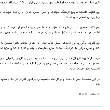
شهرستان افزود: با توجه به امکانات شهرستان این زائران با 15 دستگاه اتوبوس اعزام خواهند شد.
وی اظهار داشت: ترویج فرهنگ شهادت و انس نسل جوان با روحیه شهادت طلبی 
راهیان نور امکان پذیر است.
وی گفت: حضور نسل جوان در مناطق دفاع مقدس جهت گسترش فرهنگ ایثار و 
انقلاب بود ه و هدف از تشکیل ستاد راهیان‌نور نیز لبیک به فرمایشات رهبری ا
وی افزود: برگزاری این اردوها نسل های جوان در مقابل توطئه های دشمن ب
کند و نسل جوان با فرهنگ هشت سال مقاومت و ایثار و دفاع از کشور عزیز اسل
فرماندار شهرستان آق قلا با بیان این مطلب که شهدا میزبان کاروان راهیان نور 
معنوی مثبتی در جامعه بخصوص نسل جوان می گذارد و در حقیقت اعزام جوانان 
اندیشه های جوان است.
در این نشست پس از بحث و تبادل نظر تصمیماتی پیرامون اعزام هر چه باشکوه ت
شد.
کد مطلب
1559281