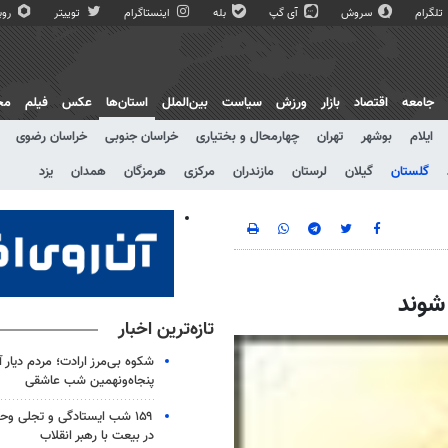
تلگرام
سروش
آی گپ
بله
اینستاگرام
توییتر
روبی
جامعه
اقتصاد
بازار
ورزش
سیاست
بین‌الملل
استان‌ها
عکس
فیلم
مج
ایلام
بوشهر
تهران
چهارمحال و بختیاری
خراسان جنوبی
خراسان رضوی
گلستان
گیلان
لرستان
مازندران
مرکزی
هرمزگان
همدان
یزد
تازه‌ترین اخبار
شکوه بی‌مرز ارادت؛ مردم دیار 
پنجاه‌ونهمین شب عاشقی
۱۵۹ شب ایستادگی و تجلی و
در بیعت با رهبر انقلاب