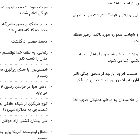
نفرات دعوت شده به اردوی تی
فرنگی اعلام شدند
و ایثار و فرهنگ شهادت تنها با اجرای
مسیر جایگزین محور حاجی‌آباد 
محدوده گلوگاه اعلام شد
شهادت همواره مورد تاکید رهبر معظم
ست.
محمد حقیقی درگذشت
رضایی: به لطف خدا توانستم خ
ه ویژه در بخش شبیخون فرهنگی بیمه می
مدال را کسب کنم
امی آشنا می شوند.
شمسی‌پور: با سلاح زیرگیری به
هستند افزود :بازدید از مناطق جنگی تاثیر
رسیدم
به راهیان نور ایجاد تحول در افکار و
دم
می یابد
ر علاقمندان به مناطق عملیاتی جنوب اخذ
کوچ بازیگران از شبکه خانگی ب
شصت‌چی به مذاکره می‌رود؟
ملی پوشان کشتی آزاد جوانان 
نشنال اینترست: آمریکا برای جن
نیست