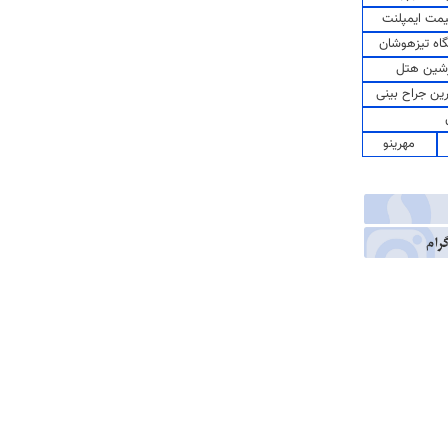
مت ایمپلنت
اه تیزهوشان
شین هتل
رین جراح بینی
مهرینو