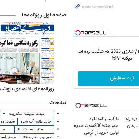
صفحه اول روزنامه‌ها
پرکاربردترین چراغ شارژی 2026 که شگفت زده ات
میکنه 💡😍
ثبت سفارش
ه‌های ورزشی پنج‌شنبه ۱۵ مرداد ۱۴۰۵
روزنامه‌های اقتصادی پنج‌شنبه ۱۵ مرداد ۰۵
تبلیغات
قیمت شیشه سکوریت
درد راه
با گرمی کوه نقره
خرید طلای آب شده
قیمت مو
درمان
همراهته؛200سوت هدیه
استند تسلیت
مدا
اولین خرید از گرمی
دوربین مداربسته
مرجع پاسخ 