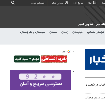
نتایج زنده
کا
ایتا
جداول لیگ
له مهر
عناوین اخبار
خراسان شمالی
خوزستان
زنجان
سمنان
سیستان و بلوچستان
آفتاب در یکصد و
حدت مردم محلات