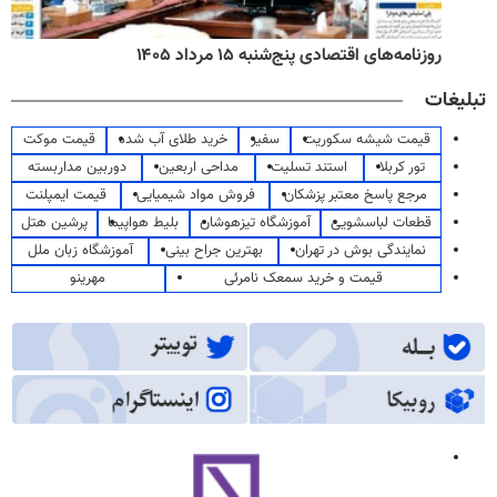
روزنامه‌های اقتصادی پنج‌شنبه ۱۵ مرداد ۱۴۰۵
تبلیغات
قیمت شیشه سکوریت
سفیر
خرید طلای آب شده
قیمت موکت
تور کربلا
استند تسلیت
مداحی اربعین
دوربین مداربسته
مرجع پاسخ معتبر پزشکان
فروش مواد شیمیایی
قیمت ایمپلنت
قطعات لباسشویی
آموزشگاه تیزهوشان
بلیط هواپیما
پرشین هتل
نمایندگی بوش در تهران
بهترین جراح بینی
آموزشگاه زبان ملل
قیمت و خرید سمعک نامرئی
مهرینو