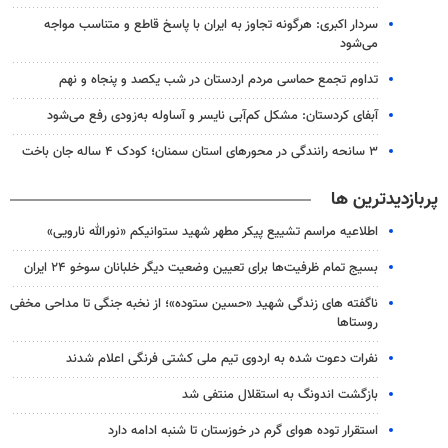
سردار اکبری: هرگونه تجاوز به ایران با پاسخ قاطع و متناسب مواجه
می‌شود
تداوم تجمع حماسی مردم اردستان در شب یکصد و پنجاه و نهم
آبفای کردستان: مشکل کم‌آبی نایسر و آساوله به‌زودی رفع می‌شود
۳ سانحه رانندگی در محورهای استان سمنان؛ کودک ۴ ساله جان باخت
پربازدیدترین ها
اطلاعیه مراسم تشییع پیکر مطهر شهید ستوانیکم «نورالله نارویی»
بسیج تمام ظرفیت‌ها برای تعیین وضعیت دیگر خلبانان سوخو ۲۴ ایران
ناگفته های زندگی شهید «حسین ستوده»؛ از نخبه جنگی تا مداحی مخفی
روستاها
نفرات دعوت شده به اردوی تیم ملی کشتی فرنگی اعلام شدند
بازگشت اندونگ به استقلال منتفی شد
استقرار توده هوای گرم در خوزستان تا شنبه ادامه دارد