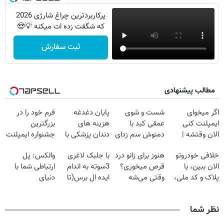
پرکاربردترین چراغ شارژی 2026
که شگفت زده ات میکنه 💡😍
ثبت سفارش
مطالب پیشنهادی
اگر میخوای
شست و شوی
پایان دغدغه
فرم خود را در
ایمپلنت کنی
عمقی کبد با
هزینه های
بزرگترین
الان وقتشه |
دمنوش سم زدای
دندان پزشکی با
جشنواره ایمپلنت
فقط با ۲۵
گیاهی
پک سفید کننده
تهران پر کنید ! |
خلافی خودروتو
هنوز برای زانو درد
با جلبک لاغری
والکس: پل
میلیون تومان!!!
خانگی
فقط ۲۵ میلیون
الان ببین، با
قرص میخوری؟
3سوته به اندام
ارتباطی شما با
پلاک و کد ملی،
وقتی می‌شه
ایده ال برس(تا
دنیای
بدون نیاز به
بدون عمل
امشب تخفیف
سرمایه‌گذاری
مراجعه حضوری
درمانش کرد؟؟؟؟
ویژه)
دیجیتال
نظر شما