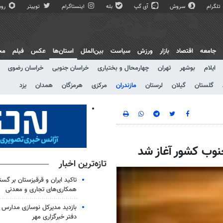
تلگرام
سروش
آی گپ
بله
اینستاگرام
توییتر
روبی
جامعه
اقتصاد
بازار
ورزش
سیاست
بین‌الملل
استان‌ها
عکس
فیلم
مج
ایلام
بوشهر
تهران
چهارمحال و بختیاری
خراسان جنوبی
خراسان رضوی
گلستان
گیلان
لرستان
مازندران
مرکزی
هرمزگان
همدان
یزد
نوب کشور آغاز شد
تازه‌ترین اخبار
تاکید ایران و قرقیزستان بر گس
همکاری‌های تجاری و معدنی
بازدید مدیرکل نوسازی مدارس ا
دفتر خبرگزاری مهر