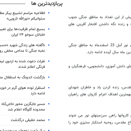
پربازدیدترین ها
اطلاعیه مراسم تشییع پیکر مط
پارسال این شهرستان هزار و800 نفربوده اما بیش از این تعداد به مناطق جنگی جنوب
ستوانیکم «نورالله نارویی»
و زنده نگه داشتن افتخار آفرینی های
بسیج تمام ظرفیت‌ها برای تعی
خلبانان سوخو ۲۴ ایران
ناگفته های زندگی شهید «حسین
جانشین فرمانده سپاه ناحیه آمل ادامه داد: نخستین گروه از کاروان راهیان نور آمل 23 اسفندماه به مناطق جنگی
نخبه جنگی تا مداحی مخفی رو
 ماه سال آینده ادامه دارد.
نفرات دعوت شده به اردوی تی
های دانش آموزی، دانشجویی، فرهنگیان و
فرنگی اعلام شدند
بازگشت اندونگ به استقلال م
مقدس، زنده کردن یاد و خاطران شهدای
استقرار توده هوای گرم در خوزس
ادامه دارد
مترین اهداف اعزام کاروان های راهیان
مسیر جایگزین محور حاجی‌آباد 
محدوده گلوگاه اعلام شد
 کاروانها راهی سرزمینهای نور می شوند
محمد حقیقی درگذشت
اع مقدس، روحیه استکبار ستیزی خود را