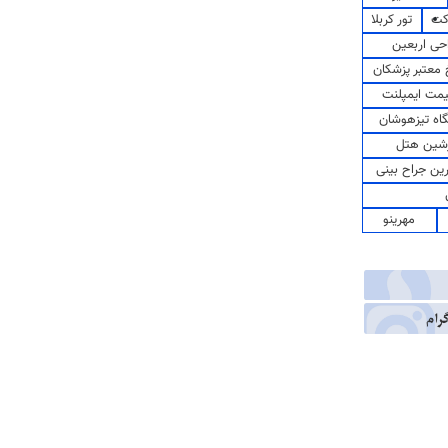
کت
تور کربلا
حی اربعین
معتبر پزشکان
مت ایمپلنت
اه تیزهوشان
شین هتل
رین جراح بینی
مهرینو