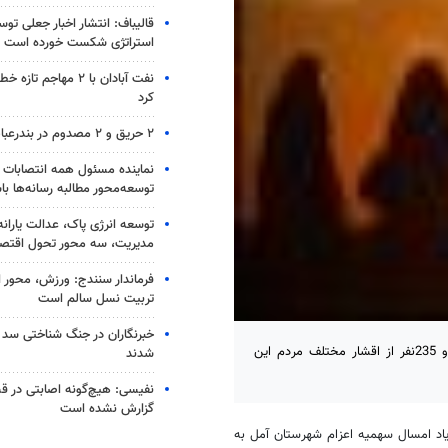
قالیباف: انتشار اخبار جعلی تو
استراتژی شکست خورده است
نفت آبادان با ۲ مهاجم 
کرد
۲ حریق و ۲ مصدوم در بندرعباس
نماینده مسئول همه انتصابات 
توسعه‌محور مطالبه رسانه‌ها با
توسعه انرژی پاک، عدالت یارانه
مدیریت، سه محور تحول اقتص
فرماندار سنندج: ورزش، محور 
تربیت نسل سالم است
خبرنگاران در جنگ شناختی سد
آمل - خبرگزاری مهر: جانشین فرمانده سپاه ناحیه آمل از اعزام دو هزار و 235نفر از اقشار مختلف مردم این
شدند
نفیسی: هیچ‌گونه اصابتی در ق
گزارش نشده است
یاد امسال سهمیه اعزام شهرستان آمل به