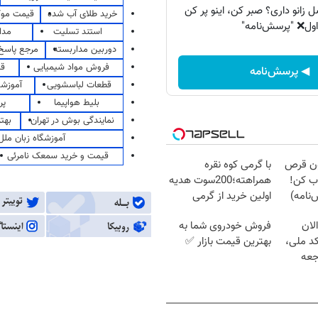
زانو داری؟ صبر کن، اینو پر کن
خرید طلای آب شده
قیمت مو
اول❌ "پرسش‌نامه"
استند تسلیت
مدا
دوربین مداربسته
مرجع پاسخ 
فروش مواد شیمیایی
قی
◀ پرسش‌نامه
قطعات لباسشویی
آموزشگ
بلیط هواپیما
پر
نمایندگی بوش در تهران
بهت
آموزشگاه زبان ملل
قیمت و خرید سمعک نامرئی
دون قرص
با گرمی کوه نقره
ب کن!
همراهته؛200سوت هدیه
نامه)
اولین خرید از گرمی
لان
فروش خودروی شما به
کد ملی،
بهترین قیمت بازار ✅
جعه