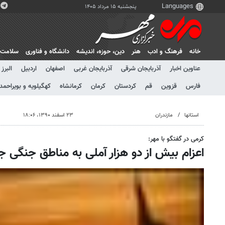
پنجشنبه ۱۵ مرداد ۱۴۰۵
خانه
فرهنگ و ادب
هنر
دين، حوزه، انديشه
دانشگاه و فناوری
سلامت
عناوین اخبار
آذربایجان شرقی
آذربایجان غربی
اصفهان
اردبیل
البرز
فارس
قزوین
قم
کردستان
کرمان
کرمانشاه
کهگیلویه و بویراحمد
استانها
مازندران
۲۳ اسفند ۱۳۹۰، ۱۸:۰۶
کرمی در گفتگو با مهر:
اعزام بیش از دو هزار آملی به مناطق جنگی ج