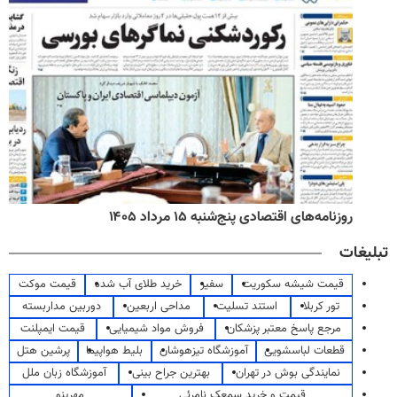
روزنامه‌های اقتصادی پنج‌شنبه ۱۵ مرداد ۱۴۰۵
تبلیغات
قیمت شیشه سکوریت
سفیر
خرید طلای آب شده
قیمت موکت
تور کربلا
استند تسلیت
مداحی اربعین
دوربین مداربسته
مرجع پاسخ معتبر پزشکان
فروش مواد شیمیایی
قیمت ایمپلنت
قطعات لباسشویی
آموزشگاه تیزهوشان
بلیط هواپیما
پرشین هتل
نمایندگی بوش در تهران
بهترین جراح بینی
آموزشگاه زبان ملل
قیمت و خرید سمعک نامرئی
مهرینو