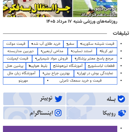
روزنامه‌های ورزشی شنبه ۱۷ مرداد ۱۴۰۵
تبلیغات
قیمت شیشه سکوریت
سفیر
خرید طلای آب شده
قیمت موکت
تور کربلا
استند تسلیت
مداحی اربعین
دوربین مداربسته
مرجع پاسخ معتبر پزشکان
فروش مواد شیمیایی
قیمت ایمپلنت
قطعات لباسشویی
آموزشگاه تیزهوشان
بلیط هواپیما
پرشین هتل
نمایندگی بوش در تهران
بهترین جراح بینی
آموزشگاه زبان ملل
قیمت و خرید سمعک نامرئی
مهرینو