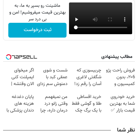
ماشینت رو بسپر به ما، به
بهترین قیمت میفروشیم! امن و
بی درد سر
ثبت درخواست
مطالب پیشنهادی
فروش راحت پژو
چربیسوزی که
شست و شوی
اگر میخوای
۲۰6، بدون
شگفتی لاغری
عمقی کبد با
ایمپلنت کنی
کمیسیون و
آسان را رقم زد!
دمنوش سم زدای
الان وقتشه |
دردسر
گیاهی
فقط با ۲۵
خرید خودروی
خرید اقساطی
من نمیفهمم
پایان دغدغه
میلیون تومان!!!
شما به بهترین
طلا و گوشی فقط
وقتی زانو درد
هزینه های
قیمت بازار ✅
با یک برگ چک
درمان داره، چرا
دندان پزشکی با
صیادی
دردش رو داری
پک سفید کننده
تحمل میکنی؟❗
خانگی
نظر شما