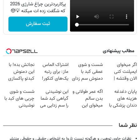
پرکاربردترین چراغ شارژی 2026
که شگفت زده ات میکنه 💡😍
ثبت سفارش
مطالب پیشنهادی
اگر میخوای
شست و شوی
اشتراک الماس
نجاتش بده! با
ایمپلنت کنی
عمقی کبد با
ماز: برای رتبه
این دمنوش
الان وقتشه |
دمنوش سم زدای
یک‌های کنکور!
کبدتو پاکسازی
فقط با ۲۵
گیاهی
کن+ضمانت
پایان دغدغه
اگه عمر طولانی و
این نوشیدنی
شست و شوی
میلیون تومان!!!
مرجوعی
هزینه های
بدن سالم
گیاهی کبد شما
چربی های کبد با
دندان پزشکی با
میخوای این
را سم زدایی می
نوشیدنی
پک سفید کننده
نوشیدنی رو با
کند (با ضمانت
گیاهی(55%تخفیف)
خانگی
تخفیف بخر
مرجوعی)
نظر شما
نظرات حاوی توهین و هرگونه نسبت ناروا به اشخاص حقیقی و حقوقی منتشر