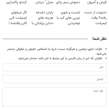
قرص و آمپول
دمنوش سم زدای
منزل" درمان
کبدتو پاکسازی
گیاهی
کنی؟ (◂فیلم +
کن+ضمانت
دندونت از دست
شست و شوی
پایان دغدغه
اگر میخوای
◂پرسش‌نامه)
مرجوعی
رفته؟ وقت
چربی های کبد با
هزینه های
ایمپلنت کنی
ایمپلنت
نوشیدنی
دندان پزشکی با
الان وقتشه |
دیجیتاله
گیاهی(55%تخفیف)
پک سفید کننده
فقط با ۲۵
خانگی
میلیون تومان!!!
نظر شما
نظرات حاوی توهین و هرگونه نسبت ناروا به اشخاص حقیقی و حقوقی منتشر
نمی‌شود.
نظراتی که غیر از زبان فارسی یا غیر مرتبط با خبر باشد منتشر نمی‌شود.