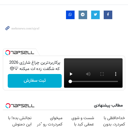
پرکاربردترین چراغ شارژی 2026
که شگفت زده ات میکنه 💡😍
ثبت سفارش
مطالب پیشنهادی
خداحافظی با
شست و شوی
میخوای
نجاتش بده! با
کمردرد، بدون
عمقی کبد با
کمردردت رو "در
این دمنوش