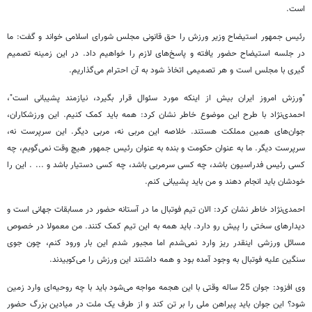
است.
رئیس جمهور استیضاح وزیر ورزش را حق قانونی مجلس شورای اسلامی خواند و گفت: ما
در جلسه استیضاح حضور یافته و پاسخ‌های لازم را خواهیم داد. در این زمینه تصمیم
گیری با مجلس است و هر تصمیمی اتخاذ شود به آن احترام می‌گذاریم.
"ورزش امروز ایران بیش از اینکه مورد سئوال قرار بگیرد، نیازمند پشیبانی است"،
احمدی‌نژاد با طرح این موضوع خاطر نشان کرد: همه باید کمک کنیم. این ورزشکاران،
جوان‌های همین مملکت هستند. خلاصه این مربی نه، مربی دیگر. این سرپرست نه،
سرپرست دیگر. ما به عنوان حکومت و بنده به عنوان رئیس جمهور هیچ وقت نمی‌گویم، چه
کسی رئیس فدراسیون باشد، چه کسی سرمربی باشد، چه کسی دستیار باشد و ... . این را
خودشان باید انجام دهند و من باید پشیبانی کنم.
احمدی‌نژاد خاطر نشان کرد: الان تیم فوتبال ما در آستانه حضور در مسابقات جهانی است و
دیدارهای سختی را پیش رو دارد. باید همه به این تیم کمک کنند. من معمولا در خصوص
مسائل ورزشی اینقدر ریز وارد نمی‌شدم اما مجبور شدم این بار ورود کنم، چون جوی
سنگین علیه فوتبال به وجود آمده بود و همه داشتند این ورزش را می‌کوبیدند.
وی افزود: جوان 25 ساله وقتی با این هجمه مواجه می‌شود باید با چه روحیه‌ای وارد زمین
شود؟ این جوان باید پیراهن ملی را بر تن کند و از طرف یک ملت در میادین بزرگ حضور