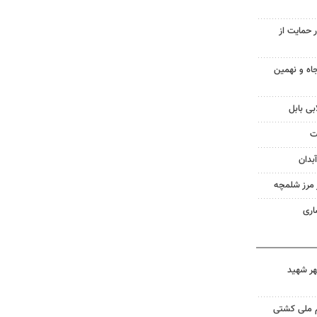
 حمایت از
اه و نهمین
بی بابل
ت
بدان
ز مرز شلمچه
اری
هر شهید
م ملی کشتی