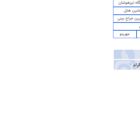
اه تیزهوشان
شین هتل
رین جراح بینی
مهرینو