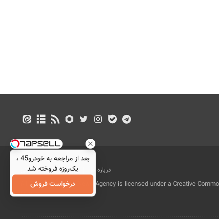
بعد از مراجعه به خودرو45 ،
یک‌روزه فروخته شد
درباره ما
تماس با ما
بازرگانی
درخواست فروش
All Content by Mehr News Agency is licensed under a Creative Commons
License.