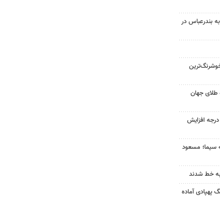
به بندرعباس در
وشرنگ‌ترین
 طلای جهان
ای هوا در خراسان رضوی ۴ درجه افزایش
ه سیما؛ مسعود
به خط شدند
گ پهپادی آماده