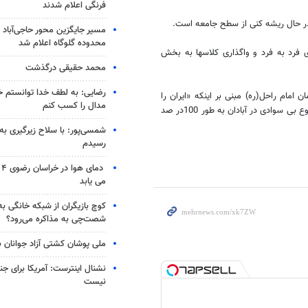
فرنگی اعلام شدند
در حال ریشه کنی از سطح جامعه است.
مسیر جایگزین محور حاجی‌آباد 
محدوده گلوگاه اعلام شد
فرد به فرد و واگذاری کلاسها به بخش
محمد حقیقی درگذشت
رضایی: به لطف خدا توانستم خ
امام راحل(ره) مبنی بر اینکه «ایران را
مدال را کسب کنم
سراسر مدرسه کنیم» یادآور شد: طبق برنامه ریزی صورت گرفته تا سال 93 موضوع بی سوادی در آبادان به طور 100در صد
شمسی‌پور: با سلاح زیرگیری به
رسیدم
دم
می یابد
کوچ بازیگران از شبکه خانگی ب
شصت‌چی به مذاکره می‌رود؟
ملی پوشان کشتی آزاد جوانان 
نشنال اینترست: آمریکا برای جن
نیست