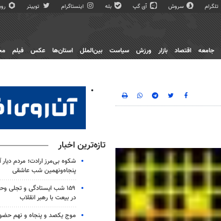
تلگرام
سروش
آی گپ
بله
اینستاگرام
توییتر
روبی
جامعه
اقتصاد
بازار
ورزش
سیاست
بین‌الملل
استان‌ها
عکس
فیلم
مج
تازه‌ترین اخبار
شکوه بی‌مرز ارادت؛ مردم دیار 
پنجاه‌ونهمین شب عاشقی
۱۵۹ شب ایستادگی و تجلی و
در بیعت با رهبر انقلاب
موج یکصد و پنجاه و نهم حضو