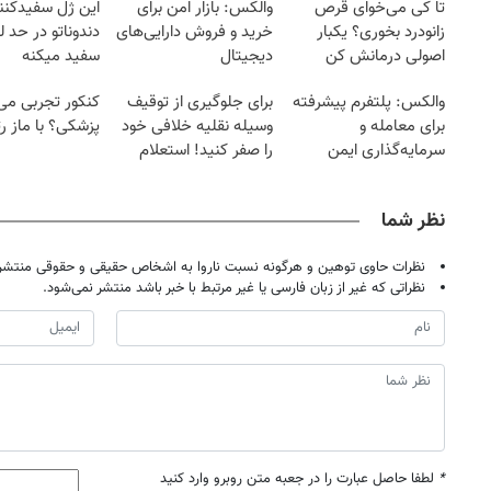
تا کی می‌خوای قرص
والکس: بازار امن برای
این ژل سفیدکنن
زانودرد بخوری؟ یکبار
خرید و فروش دارایی‌های
دندوناتو در حد 
اصولی درمانش کن
دیجیتال
سفید میکنه
(40%تخفیف)
والکس: پلتفرم پیشرفته
برای جلوگیری از توقیف
کنکور تجربی می‌
برای معامله و
وسیله نقلیه خلافی خود
پزشکی؟ با ماز رتبه 
سرمایه‌گذاری ایمن
را صفر کنید! استعلام
نظر شما
نظرات حاوی توهین و هرگونه نسبت ناروا به اشخاص حقیقی و حقوقی منتشر 
نظراتی که غیر از زبان فارسی یا غیر مرتبط با خبر باشد منتشر نمی‌شود.
*
لطفا حاصل عبارت را در جعبه متن روبرو وارد کنید