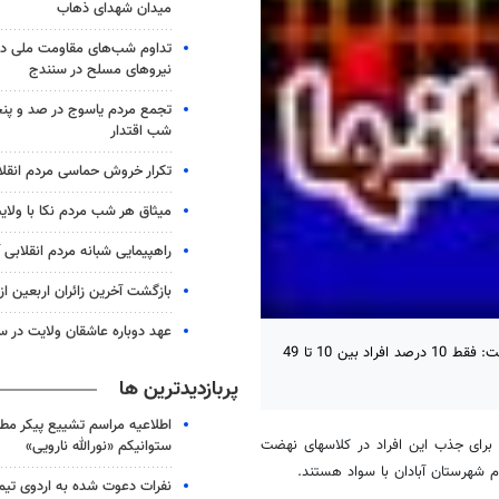
میدان شهدای ذهاب
تداوم شب‌های مقاومت ملی در
نیروهای مسلح در سنندج
تجمع مردم یاسوج در صد و پنج
شب اقتدار
تکرار خروش حماسی مردم انقلا
میثاق هر شب مردم نکا با ولای
راهپیمایی شبانه مردم انقلابی آ
بازگشت آخرین زائران اربعین ا
عهد دوباره عاشقان ولایت در س
آبادان – خبرگزاری مهر: رئیس اداره سواد آموزی آموزش و پرورش آبادان گفت: فقط 10 درصد افراد بین 10 تا 49
پربازدیدترین ها
اطلاعیه مراسم تشییع پیکر مط
ه برای جذب این افراد در کلاسهای نهضت
ستوانیکم «نورالله نارویی»
نفرات دعوت شده به اردوی تی