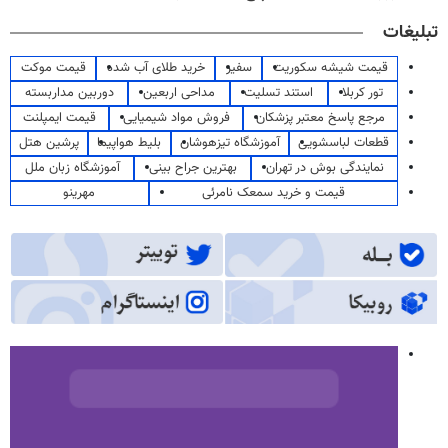
تبلیغات
قیمت شیشه سکوریت
سفیر
خرید طلای آب شده
قیمت موکت
تور کربلا
استند تسلیت
مداحی اربعین
دوربین مداربسته
مرجع پاسخ معتبر پزشکان
فروش مواد شیمیایی
قیمت ایمپلنت
قطعات لباسشویی
آموزشگاه تیزهوشان
بلیط هواپیما
پرشین هتل
نمایندگی بوش در تهران
بهترین جراح بینی
آموزشگاه زبان ملل
قیمت و خرید سمعک نامرئی
مهرینو