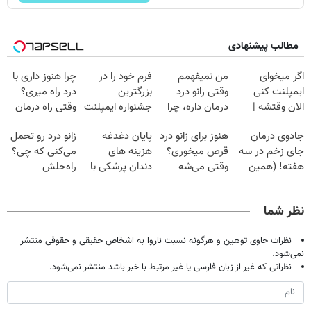
مطالب پیشنهادی
اگر میخوای
من نمیفهمم
فرم خود را در
چرا هنوز داری با
ایمپلنت کنی
وقتی زانو درد
بزرگترین
درد راه میری؟
الان وقتشه |
درمان داره، چرا
جشنواره ایمپلنت
وقتی راه درمان
فقط با ۲۵
دردش رو داری
تهران پر کنید ! |
جلو پاته!
جادوی درمان
هنوز برای زانو درد
پایان دغدغه
زانو درد رو تحمل
میلیون تومان!!!
تحمل میکنی؟❗
فقط ۲۵ میلیون
جای زخم در سه
قرص میخوری؟
هزینه های
می‌کنی که چی؟
هفته! (همین
وقتی می‌شه
دندان پزشکی با
راه‌حلش
حالا رایگان
بدون عمل
پک سفید کننده
همین‌جاست!
صحبت کنید)
درمانش کرد؟؟؟؟
خانگی
نظر شما
نظرات حاوی توهین و هرگونه نسبت ناروا به اشخاص حقیقی و حقوقی منتشر
نمی‌شود.
نظراتی که غیر از زبان فارسی یا غیر مرتبط با خبر باشد منتشر نمی‌شود.