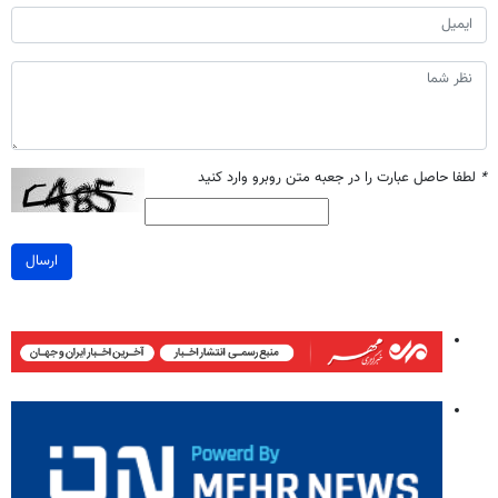
*
لطفا حاصل عبارت را در جعبه متن روبرو وارد کنید
ارسال