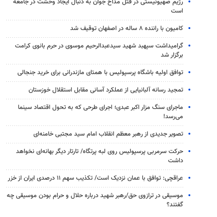
رژیم صهیونیستی در قتل مداح جوان به دنبال ایجاد وحشت در جامعه
است
کامیون با راننده ۸ ساله در اصفهان توقیف شد
گرامیداشت سپهبد شهید سیدعبدالرحیم موسوی در حرم بانوی کرامت
برگزار شد
توافق اولیه باشگاه پرسپولیس با همتای مازندرانی برای خرید جنجالی
تمجید رسانه آلبانیایی از عملکرد آسانی مقابل استقلال خوزستان
ماجرای سنگ مزار اکبر عبدی؛ اجرای طرحی که به تحول اقتصاد سینما
می‌رسد!
تصویر جدیدی از رهبر معظم انقلاب امام سید مجتبی خامنه‌ای
حرکت سرمربی پرسپولیس روی لبه پرتگاه/ تارتار دیگر بهانه‌ای نخواهد
داشت
عراقچی: توافق با عمان نزدیک است/ تکذیب سهم ۱۱ درصدی ایران از خزر
موسیقی در ترازوی حق/رهبر شهید درباره حلال و حرام بودن موسیقی چه
گفتند؟