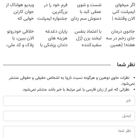
اگر میخوای
شست و شوی
فرم خود را در
ویدیو هولناک از
ایمپلنت کنی
عمقی کبد با
بزرگترین
جوان کارتن
الان وقتشه |
دمنوش سم زدای
جشنواره ایمپلنت
خوابی که
فقط با ۲۵
گیاهی
تهران پر کنید ! |
میلیاردر شد.
جادوی درمان
با اعتماد بنفس
پایان دغدغه
خلافی خودروتو
میلیون تومان!!!
فقط ۲۵ میلیون
آموزش رایگان
جای زخم در سه
لبخند بزن (ژل
هزینه های
الان ببین، با
هفته! (همین
سفیدکننده
دندان پزشکی با
پلاک و کد ملی،
حالا رایگان
دندان40%تخفیف)
پک سفید کننده
بدون نیاز به
صحبت کنید)
خانگی
مراجعه حضوری
نظر شما
نظرات حاوی توهین و هرگونه نسبت ناروا به اشخاص حقیقی و حقوقی منتشر
نمی‌شود.
نظراتی که غیر از زبان فارسی یا غیر مرتبط با خبر باشد منتشر نمی‌شود.