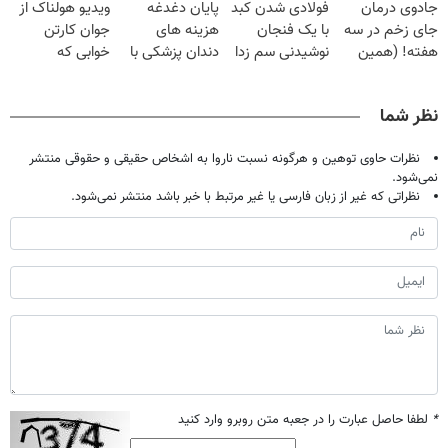
جادوی درمان
فولادی شدن کبد
پایان دغدغه
ویدیو هولناک از
کن
۲۵ میلیون
درمانش کرد؟؟؟؟
جای زخم در سه
با یک فنجان
هزینه های
جوان کارتن
تومان!!!
هفته! (همین
نوشیدنی سم زدا
دندان پزشکی با
خوابی که
حالا رایگان
پک سفید کننده
میلیاردر شد.
صحبت کنید)
خانگی
آموزش رایگان
نظر شما
نظرات حاوی توهین و هرگونه نسبت ناروا به اشخاص حقیقی و حقوقی منتشر
نمی‌شود.
نظراتی که غیر از زبان فارسی یا غیر مرتبط با خبر باشد منتشر نمی‌شود.
*
لطفا حاصل عبارت را در جعبه متن روبرو وارد کنید