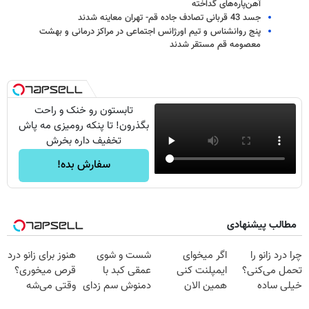
آهن‌پاره‌های گداخته
جسد 43 قربانی تصادف جاده قم- تهران معاینه شدند
پنج روانشناس و تیم اورژانس اجتماعی در مراکز درمانی و بهشت
معصومه قم مستقر شدند
تابستون رو خنک و راحت
بگذرون! تا پنکه رومیزی مه پاش
تخفیف داره بخرش
سفارش بده!
مطالب پیشنهادی
چرا درد زانو را
اگر میخوای
شست و شوی
هنوز برای زانو درد
تحمل می‌کنی؟
ایمپلنت کنی
عمقی کبد با
قرص میخوری؟
خیلی ساده
همین الان
دمنوش سم زدای
وقتی می‌شه
درمنزل درمانش
وقتشه | فقط با
گیاهی
بدون عمل