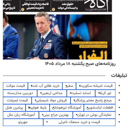
روزنامه‌های صبح یکشنبه ۱۸ مرداد ۱۴۰۵
تبلیغات
قیمت شیشه سکوریت
سفیر
خرید طلای آب شده
قیمت موکت
تور کربلا
استند تسلیت
مداحی اربعین
دوربین مداربسته
مرجع پاسخ معتبر پزشکان
فروش مواد شیمیایی
قیمت ایمپلنت
قطعات لباسشویی
آموزشگاه تیزهوشان
بلیط هواپیما
پرشین هتل
نمایندگی بوش در تهران
بهترین جراح بینی
آموزشگاه زبان ملل
قیمت و خرید سمعک نامرئی
مهرینو