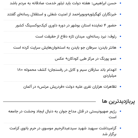
حسن ابراهیمی: هفته دولت باید تبلور خدمت صادقانه به مردم باشد
خبرنگاران کهگیلویه‌وبویراحمد از امنیت شغلی و استقلال رسانه‌ای گفتند
حضور ۴ نماینده استان بوشهر در دوره داوری کیک‌بوکسینگ کشور
رئوف: نبرد رسانه‌ای، میدان تازه دفاع از حقیقت است
هانتر بایدن: سرطان جو بایدن به استخوان‌هایش سرایت کرده است
عمو پورنگ در مرکز طبی کودکان+ عکس
انهدام باند سارقان سیم و کابل در رفسنجان؛ کشف محموله ۱۸۰
میلیاردی
تظاهرات هزاران نفری علیه دولت «فردریش مرتس» در آلمان
پربازدیدترین ها
رژیم صهیونیستی در قتل مداح جوان به دنبال ایجاد وحشت در جامعه
است
گرامیداشت سپهبد شهید سیدعبدالرحیم موسوی در حرم بانوی کرامت
برگزار شد