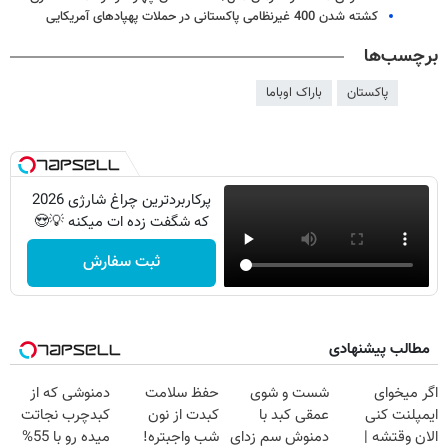
کشته شدن 400 غیرنظامی پاکستانی در حملات پهپادهای آمریکایی
برچسب‌ها
پاکستان
باراک اوباما
پرکاربردترین چراغ شارژی 2026
که شگفت زده ات میکنه 💡😍
ثبت سفارش
مطالب پیشنهادی
اگر میخوای
شست و شوی
حفظ سلامت
دمنوشی که از
ایمپلنت کنی
عمقی کبد با
کبدت از نون
کبدچرب نجاتت
الان وقتشه |
دمنوش سم زدای
شب واجبتره!
میده رو با 55%