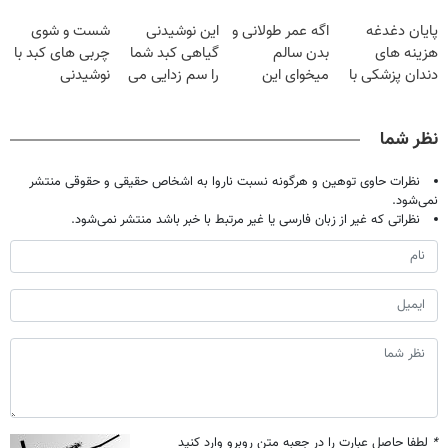
فقط با ۲۵
گیاهی
تخفیف بخر!
پایان دغدغه
اگه عمر طولانی و
این نوشیدنی
شست و شوی
میلیون تومان!!!
هزینه های
بدن سالم
گیاهی کبد شما
چربی های کبد با
دندان پزشکی با
میخوای این
را سم زدایی می
نوشیدنی
پک سفید کننده
نوشیدنی رو با
کند (با ضمانت
گیاهی(55%تخفیف)
خانگی
تخفیف بخر
مرجوعی)
نظر شما
نظرات حاوی توهین و هرگونه نسبت ناروا به اشخاص حقیقی و حقوقی منتشر
نمی‌شود.
نظراتی که غیر از زبان فارسی یا غیر مرتبط با خبر باشد منتشر نمی‌شود.
*
لطفا حاصل عبارت را در جعبه متن روبرو وارد کنید