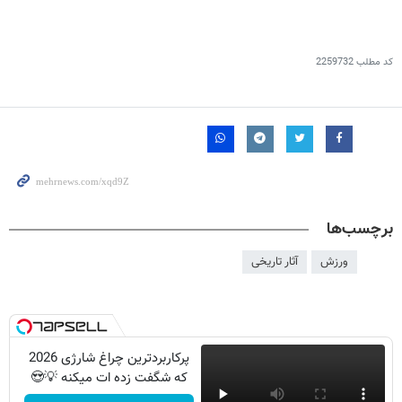
کد مطلب
2259732
برچسب‌ها
ورزش
آثار تاریخی
پرکاربردترین چراغ شارژی 2026
که شگفت زده ات میکنه 💡😍