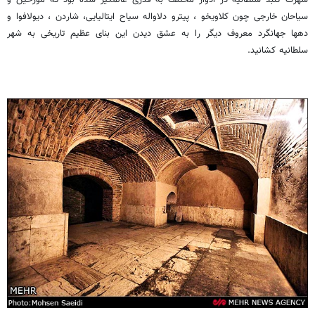
شهرت گنبد سلطانیه در ادوار مختلف به قدری عالمگیر شده بود که مورخین و
سیاحان خارجی چون کلاویخو ، پیترو دلاواله سیاح ایتالیایی، شاردن ، دیولافوا و
دهها جهانگرد معروف دیگر را به عشق دیدن این بنای عظیم تاریخی به شهر
سلطانیه کشانید.