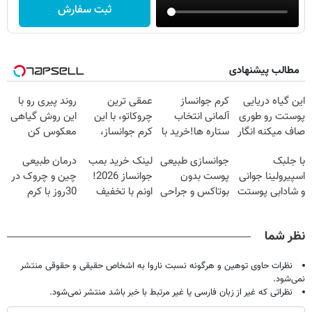
ثبت سفارش
مطالب پیشنهادی
این گیاه دریایی
کرم جوانساز
عمقی ترین
روند پیری رو با
پوستت رو طوری
آلمانی انتخاب
چروکاتو، با این
این روش گیاهی
صاف میکنه انگار
ستاره ها!خرید با
کرم جوانساز،
معکوس کن
20سال جوون
تخفیف
صاف کن(50%
با جلبک
جوانسازی طبیعی
لینک خرید بمب
درمان طبیعی
شدی🔥
تخفیف سفارش
اسپیرولینا جوانی
پوست بدون
جوانساز 2026!
چین و چروک در
فوری)
و شادابی پوستت
بوتاکس و جراحی
اونم با تخفیف
30روز با کرم
تضمینه50%تخفیف
😳! خرید با
ویژه
جوانساز
تخفیف ویژه
آلمانی(45%تخفیف)
نظر شما
نظرات حاوی توهین و هرگونه نسبت ناروا به اشخاص حقیقی و حقوقی منتشر
نمی‌شود.
نظراتی که غیر از زبان فارسی یا غیر مرتبط با خبر باشد منتشر نمی‌شود.