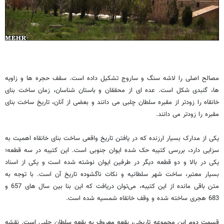
مصالح اصلی را لاشه سنگ و ساروج تشکیل داده است. سقف حجره ها و زاویه
ها، گنبدی شکل است. ‌عده ای از محققان و باستان شناسان، زمان ساخت بنای
خانقاه را زودتر‌ از مقبره سلطان چلبی می دانند و بعضی از آنان، تاریخ ساخت بنای
مقبره را زودتر می دانند.
یکی از مدارک بسیار ارزنده که در یافتن تاریخ واقعی ساخت بنای خانقاه اهمیت به
سزایی دارد، بررسی کتیبه حک شده ایوان جنوبی است. این کتیبه در سه قطعه؛
یکی در بالا و دو قطعه دیگر در طرفین ایوان نوشته شده است و یکی از اسناد
بسیار معتبر، ساخت شهر سلطانیه و نکات ناگشوده تاریخ آن است. با توجه به
متن باقی مانده از این کتیبه، می‌توان دریافت که این بنا بین سال های 657 و
683 هجری ساخته شده و وقف خانقاه شمسیه شده است.
قسمت دوم این مجموعه تاریخی، بقعه معروف به بقعه سلطان چلبی است. نقشه