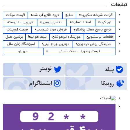
تبلیغات
قیمت شیشه سکوریت
سفیر
خرید طلای آب شده
قیمت موکت
تور کربلا
استند تسلیت
مداحی اربعین
دوربین مداربسته
مرجع پاسخ معتبر پزشکان
فروش مواد شیمیایی
قیمت ایمپلنت
قطعات لباسشویی
آموزشگاه تیزهوشان
بلیط هواپیما
پرشین هتل
نمایندگی بوش در تهران
بهترین جراح بینی
آموزشگاه زبان ملل
قیمت و خرید سمعک نامرئی
مهرینو