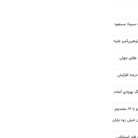
ه سیما؛ مسعود
هین‌آمیز علیه
 طلای جهان
ای هوا در خراسان رضوی ۴ درجه افزایش
گ پهپادی آماده
 خیلی زود پایان
 طور استثنایی