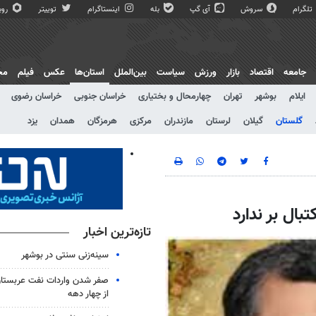
تلگرام
سروش
آی گپ
بله
اینستاگرام
توییتر
روبی
جامعه
اقتصاد
بازار
ورزش
سیاست
بین‌الملل
استان‌ها
عکس
فیلم
مج
ایلام
بوشهر
تهران
چهارمحال و بختیاری
خراسان جنوبی
خراسان رضوی
گلستان
گیلان
لرستان
مازندران
مرکزی
هرمزگان
همدان
یزد
ال بر ندارد
تازه‌ترین اخبار
سینه‌زنی سنتی در بوشهر
صفر شدن واردات نفت عربستان
از چهار دهه