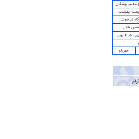
معتبر پزشکان
مت ایمپلنت
اه تیزهوشان
شین هتل
رین جراح بینی
مهرینو