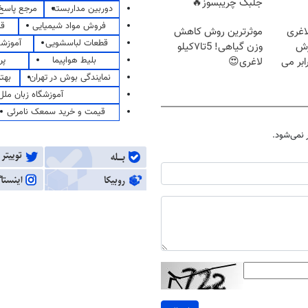
جلبک چریبسوز🔥
دوربین مداربسته
مرجع پاسخ 
فروش مواد شیمیایی
قی
اغری
موثرترین روش کاهش
قطعات لباسشویی
آموزشگ
زش
وزن گیاهی! 5تا۷کیلو
بلیط هواپیما
پر
یسوزی را 3برابر می
لاغری😍
نمایندگی بوش در تهران
بهت
آموزشگاه زبان ملل
قیمت و خرید سمعک نامرئی
نمی‌شود.