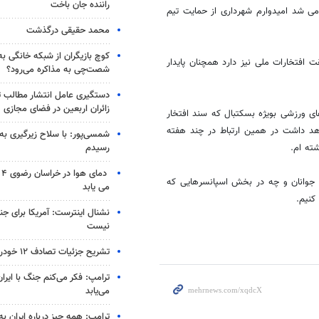
راننده جان باخت
می شد امیدوارم شهرداری از حمایت تیم
محمد حقیقی درگذشت
کوچ بازیگران از شبکه خانگی ب
 افتخارات ملی نیز دارد همچنان پایدار
شصت‌چی به مذاکره می‌رود؟
دستگیری عامل انتشار مطالب تو
زائران اربعین در فضای مجازی
ای ورزشی بویژه بسکتبال که سند افتخار
هد داشت در همین ارتباط در چند هفته
شمسی‌پور: با سلاح زیرگیری به
رسیدم
ته ام.
دم
 جوانان و چه در بخش اسپانسرهایی که
می یابد
کنیم.
نشنال اینترست: آمریکا برای جن
نیست
تشریح جزئیات تصادف ۱۲ خودرو با ۱۹ مصدوم
ترامپ: فکر می‌کنم جنگ با ایران
می‌یابد
ترامپ: همه چیز درباره ایران به