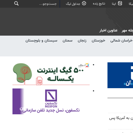
نتایج زنده
کا
ایتا
جداول لیگ
له مهر
عناوین اخبار
خراسان شمالی
خوزستان
زنجان
سمنان
سیستان و بلوچستان
 به آمریکا پس