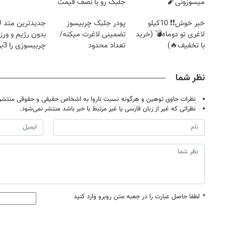
میسوزونی🧨
جلبک رو با نصف قیمت
بخر!
خبر خوش❗❗ 10کیلو
پودر جلبک چربیسوز
جدیدترین متد ل
لاغری تو دوماه💣 (خرید
تضمینی لاغرت میکنه/
بدون رژیم و ور
با تخفیف🔥)
تعداد محدود
چرب
کند
نظر شما
نظرات حاوی توهین و هرگونه نسبت ناروا به اشخاص حقیقی و حقوقی منتشر 
نظراتی که غیر از زبان فارسی یا غیر مرتبط با خبر باشد منتشر نمی‌شود.
*
لطفا حاصل عبارت را در جعبه متن روبرو وارد کنید