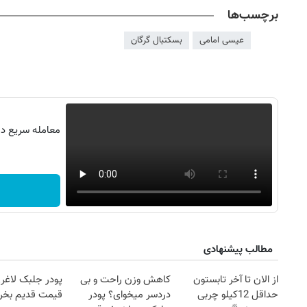
برچسب‌ها
عیسی امامی
بسکتبال گرگان
معامله سریع در 
۱۴
روزنامه‌های صبح پنج‌شنبه ۱۵ مرداد ۱۴۰۵
روزنام
مطالب پیشنهادی
از الان تا آخر تابستون
کاهش وزن راحت و بی
پودر جلبک لاغری
حداقل 12کیلو چربی
دردسر میخوای؟ پودر
قیمت قدیم بخر