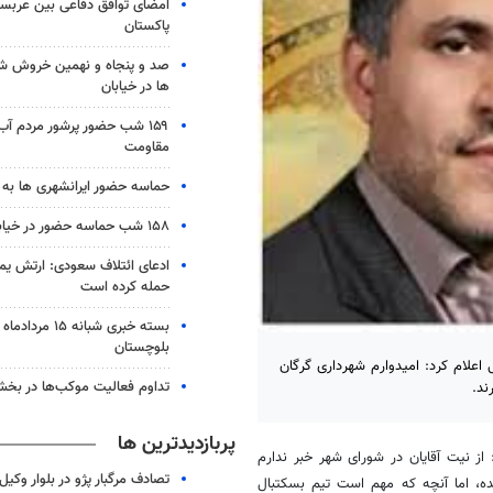
امضای توافق دفاعی بین عربستا
پاکستان
صد و پنجاه و نهمین خروش شب
ها در خیابان
۱۵۹ شب حضور پرشور مردم آب
مقاومت
حماسه حضور ایرانشهری ها به شب ۱۵۸
۱۵۸ شب حماسه حضور در خیابان های زابل
ادعای ائتلاف سعودی: ارتش یم
حمله کرده است
بلوچستان
 اعلام کرد: امیدوارم شهرداری گرگان
تداوم فعالیت موکب‌ها در بخ
ند.
پربازدیدترین ها
از نیت آقایان در شورای شهر خبر ندارم
تصادف مرگبار پژو در بلوار وکیل‌
، اما آنچه که مهم است تیم بسکتبال