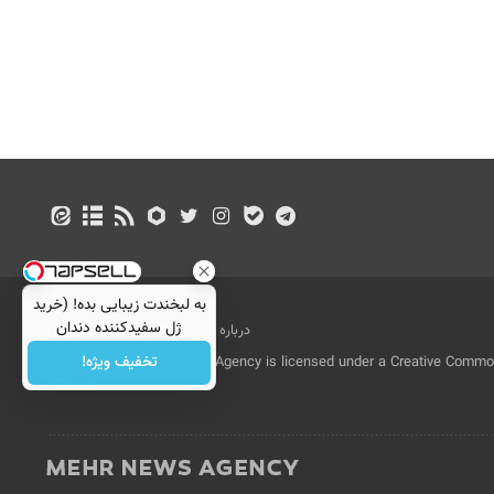
به لبخندت زیبایی بده! (خرید
ژل سفیدکننده دندان
درباره ما
تماس با ما
بازرگانی
با40%تخفیف)
تخفیف ویژه!
All Content by Mehr News Agency is licensed under a Creative Commons
License.