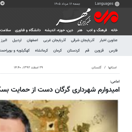
جمعه ۱۶ مرداد ۱۴۰۵
خانه
فرهنگ و ادب
هنر
دين، حوزه، انديشه
دانشگاه و فناوری
سلامت
عناوین اخبار
آذربایجان شرقی
آذربایجان غربی
اصفهان
اردبیل
البرز
فارس
قزوین
قم
کردستان
کرمان
کرمانشاه
کهگیلویه و بویراحمد
استانها
گلستان
۲۹ اسفند ۱۳۹۲، ۱۴:۴۰
امامی:
امیدوارم شهرداری گرگان دست از حمایت بسکتب