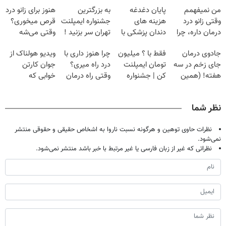
من نمیفهمم
پایان دغدغه
به بزرگترین
هنوز برای زانو درد
وقتی زانو درد
هزینه های
جشنواره ایمپلنت
قرص میخوری؟
درمان داره، چرا
دندان پزشکی با
تهران سر بزنید !
وقتی می‌شه
دردش رو داری
پک سفید کننده
| فقط ۲۵
بدون عمل
جادوی درمان
فقط با ؟ میلیون
چرا هنوز داری با
ویدیو هولناک از
تحمل میکنی؟❗
خانگی
میلیون !
درمانش کرد؟؟؟؟
جای زخم در سه
تومان ایمپلنت
درد راه میری؟
جوان کارتن
هفته! (همین
کن | جشنواره
وقتی راه درمان
خوابی که
حالا رایگان
تموم نشه !!!
جلو پاته!
میلیاردر شد.
صحبت کنید)
آموزش رایگان
نظر شما
نظرات حاوی توهین و هرگونه نسبت ناروا به اشخاص حقیقی و حقوقی منتشر
نمی‌شود.
نظراتی که غیر از زبان فارسی یا غیر مرتبط با خبر باشد منتشر نمی‌شود.