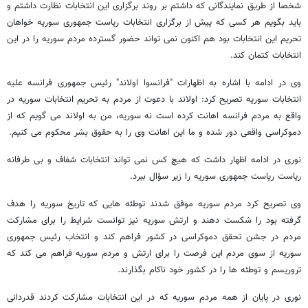
شخصا از طریق نمایندگانی که داشتم بر روند برگزاری این انتخابات نظارت داشتم و
باید بگویم هر کسی که پیش از برگزاری انتخابات ریاست جمهوری سوریه خواهان
تحریم این انتخابات بود هم اکنون نمی تواند حضور گسترده مردم سوریه را در این
انتخابات کتمان کند.
وی در ادامه با اشاره به اظهارات "فرانسوا اولاند" رئیس جمهوری فرانسه علیه
انتخابات سوریه تصریح کرد: اولاند با دعوت از مردم به تحریم انتخابات سوریه در
واقع به مردم فرانسه اهانت کرده است نه سوریه، من به اولاند می گویم که از
دموکراسی واقعی دور شده و ما این اهانت وی را به حقوق بشر محکوم می کنیم.
نوری در ادامه اظهار داشت که هیچ کس نمی تواند انتخابات شفاف و بی طرفانه
ریاست ریاست جمهوری سوریه را زیر سؤال ببرد.
وی تصریح کرد مردم سوریه موفق شدند توطئه هایی که تاریخ سوریه را هدف
گرفته بود را شکست دهند و ارتش سوریه نیز توانست شرایط را برای مشارکت
مردم در جشن تحقق دموکراسی در کشور فراهم کند و انتخاب رئیس جمهوری
سوریه از سوی مردم این فرصت را برای ارتش و مردم سوریه فراهم می کند که
تروریسم و توطئه ها را در کشور خود ناکام بگذارند.
نوری در پایان از همه مردم سوریه که در این انتخابات مشارکت کردند قدردانی