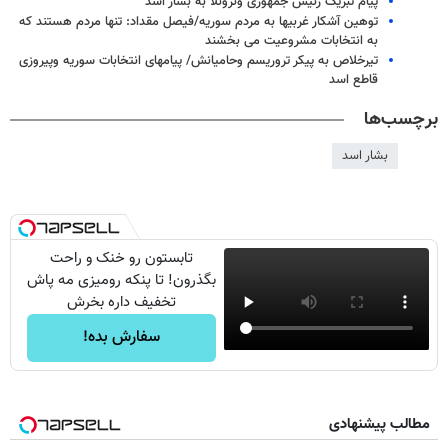
پیام تبریک رئیس جمهوری ونزوئلا به بشار اسد
توهین آشکار غربیها به مردم سوریه/فیصل مقداد: تنها مردم هستند که
به انتخابات مشروعیت می بخشند
تیرخلاص به پیکر تروریسم وحامیانش/ پیامهای انتخابات سوریه وپیروزی
قاطع اسد
برچسب‌ها
بشار اسد
تابستون رو خنک و راحت
بگذرون! تا پنکه رومیزی مه پاش
تخفیف داره بخرش
سفارش بده!
مطالب پیشنهادی