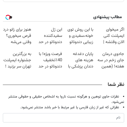
مطالب پیشنهادی
اگر میخوای
با این روش توی
این ژل
هنوز برای زانو درد
ایمپلنت کنی
خونه،سفیدی و
سفیدکننده
قرص میخوری؟
الان وقتشه |
زیبایی دندوناتو
دندوناتو در حد
وقتی می‌شه
فقط با ۲۵
برگردون
لمینت سفید
بدون عمل
جادوی درمان
پایان دغدغه
فرصت ویژه! با
به بزرگترین
میلیون تومان!!!
(40%off)
میکنه
درمانش کرد؟؟؟؟
جای زخم در سه
هزینه های
40٪تخفیف
جشنواره ایمپلنت
(40%تخفیف)
هفته! (همین
دندان پزشکی با
دندوناتو در حد
تهران سر بزنید !
حالا رایگان
پک سفید کننده
کامپوزیت سفید
| فقط ۲۵
صحبت کنید)
خانگی
کن
میلیون !
نظر شما
نظرات حاوی توهین و هرگونه نسبت ناروا به اشخاص حقیقی و حقوقی منتشر
نمی‌شود.
نظراتی که غیر از زبان فارسی یا غیر مرتبط با خبر باشد منتشر نمی‌شود.