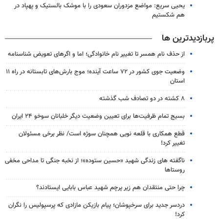
یحیی سریع: مواضع مزدوران سعودی را با موشک بالستیک و پهپاد در
هم شکستیم
پربازدیدترین ها
از حذف نام همسر تا تغییر نام خانوادگی؛ اما و اگرهای تعویض شناسنامه
وضعیت جوی کشور در ۷۲ ساعت آینده؛ موج بارش‌های تابستانه در راه ۱۱
استان
۸ کشته در دو تصادف شب گذشته
بسیج تمام ظرفیت‌ها برای تعیین وضعیت دیگر خلبانان سوخو ۲۴ ایران
قطع همکاری با قلعه نویی همچنان سوژه است/ نظر برخی مسئولان
تغییر کرد!
ناگفته های زندگی شهید «حسین ستوده»؛ از نخبه جنگی تا مداحی مخفی
روستاها
چرا حتی منتقدان هم زیر پرچم شهید عباس بابایی ایستادند؟
دردسر جدید برای سرخپوشان؛ پیام بازیکن مازادی که پرسپولیس را نگران
کرد!